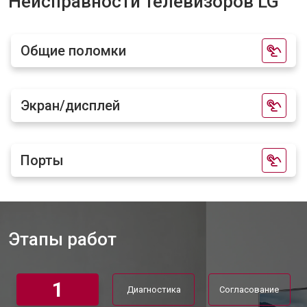
Неисправности телевизоров LG
Прошивка телевизора LG
от 3900 ₽
Заказать
Замена трансформаторов
от 4800 ₽
Заказать
Общие поломки
подсветки
Экран/дисплей
Порты
Этапы работ
1
Диагностика
Согласование