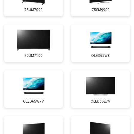
75UM7090
75SM9900
70UM7100
OLED65W8
OLED65W7V
OLED65E7V