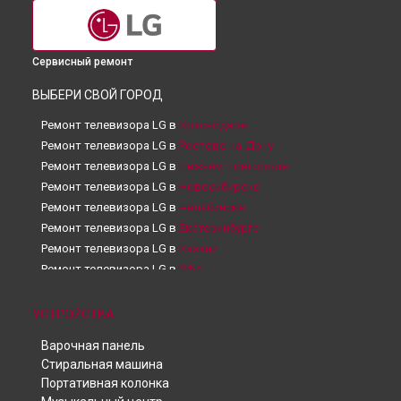
Сервисный ремонт
ВЫБЕРИ СВОЙ ГОРОД
Ремонт телевизора LG в
Краснодаре
Ремонт телевизора LG в
Ростове-на-Дону
Ремонт телевизора LG в
Нижнем Новгороде
Ремонт телевизора LG в
Новосибирске
Ремонт телевизора LG в
Челябинске
Ремонт телевизора LG в
Екатеринбурге
Ремонт телевизора LG в
Казани
Ремонт телевизора LG в
Уфе
Ремонт телевизора LG в
Воронеже
Ремонт телевизора LG в
Волгограде
УСТРОЙСТВА
Ремонт телевизора LG в
Барнауле
Варочная панель
Ремонт телевизора LG в
Ижевске
Стиральная машина
Ремонт телевизора LG в
Тольятти
Портативная колонка
Ремонт телевизора LG в
Ярославле