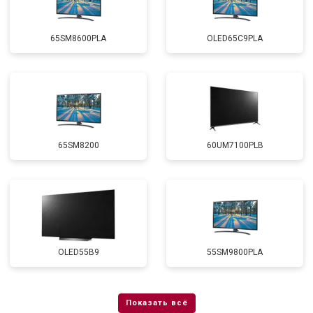
65SM8600PLA
OLED65C9PLA
65SM8200
60UM7100PLB
OLED55B9
55SM9800PLA