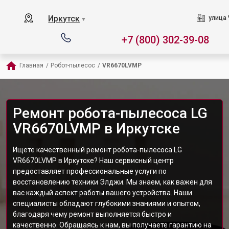
Иркутск
улица 
▼
+7 (800) 302-39-08
Главная
/
Робот-пылесос
/
VR6670LVMP
Ремонт робота-пылесоса LG
VR6670LVMP в Иркутске
Ищете качественный ремонт робота-пылесоса LG
VR6670LVMP в Иркутске? Наш сервисный центр
предоставляет профессиональные услуги по
восстановлению техники Элджи. Мы знаем, как важен для
вас каждый аспект работы вашего устройства. Наши
специалисты обладают глубокими знаниями и опытом,
благодаря чему ремонт выполняется быстро и
качественно. Обращаясь к нам, вы получаете гарантию на