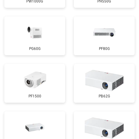
PW1000G
PH550G
PG60G
PF80G
PF1500
PB62G