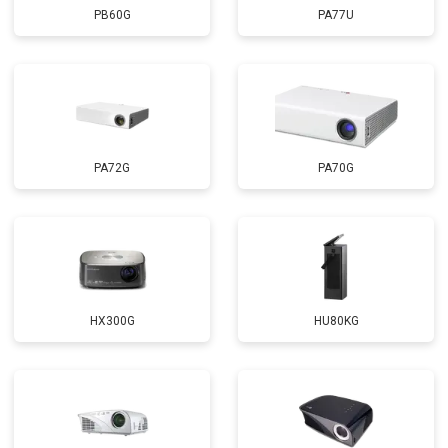
PB60G
PA77U
PA72G
PA70G
HX300G
HU80KG