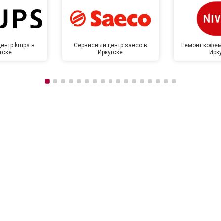
ентр krups в
Сервисный центр saeco в
Ремонт кофем
тске
Иркутске
Ирк