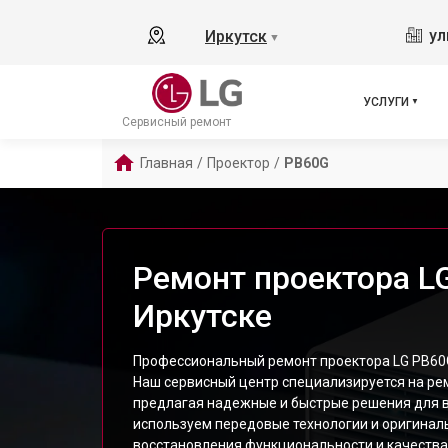
ул
Иркутск
▼
УСЛУГИ
Сервисный ремонт
Главная
/
Проектор
/
PB60G
Ремонт проектора L
Иркутске
Профессиональный ремонт проектора LG PB60G 
Наш сервисный центр специализируется на ре
предлагая надежные и быстрые решения для 
используем передовые технологии и оригинал
восстановления функциональности и качеств