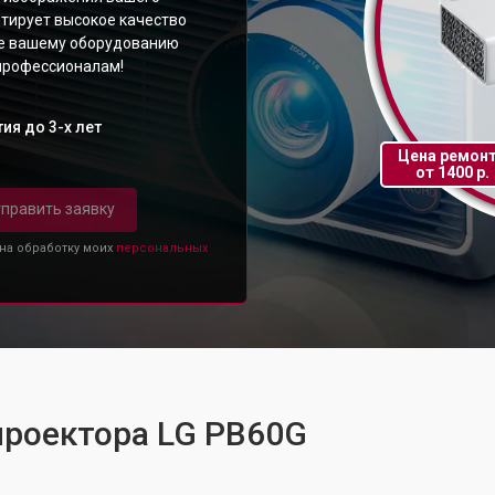
тирует высокое качество
те вашему оборудованию
 профессионалам!
ия до 3-х лет
Цена ремон
от 1400 р.
править заявку
 на обработку моих
персональных
проектора LG PB60G