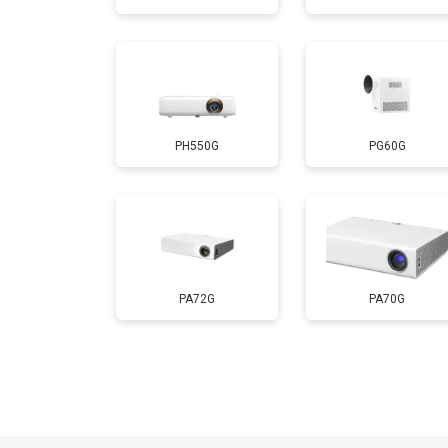
Замена блока розжига
PH550G
PG60G
PA72G
PA70G