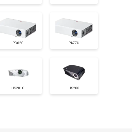
т 1900 ₽
Заказать
PB62G
PA77U
HS201G
HS200