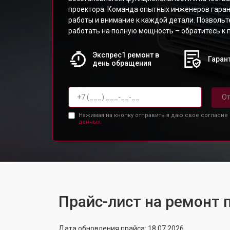
проектора. Команда опытных инженеров гаран
работы и внимание к каждой детали. Позволь
работать на полную мощность – обратитесь к
Экспрес1 ремонт в
Гарант
день обращения
От
Нажимая на кнопку отправить я даю свое согласие
данных.
Прайс-лист на ремонт 
Дата обновления прайса: 18.07.2026