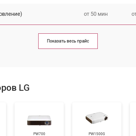
овление)
от 50 мин
о
от 60 мин
о
Показать весь прайс
от 50 мин
о
от 60 мин
о
оров LG
от 50 мин
о
от 70 мин
о
PW700
PW1500G