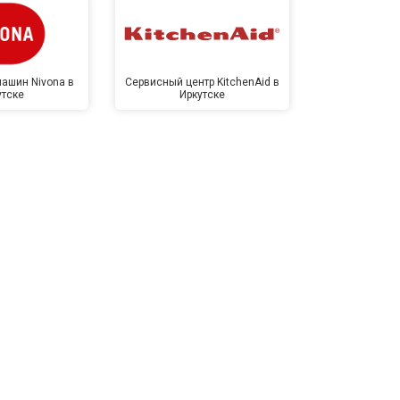
ашин Nivona в
Сервисный центр KitchenAid в
Сервисный 
утске
Иркутске
Ирк