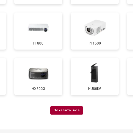
от 50 мин
о
PF80G
PF1500
HX300G
HU80KG