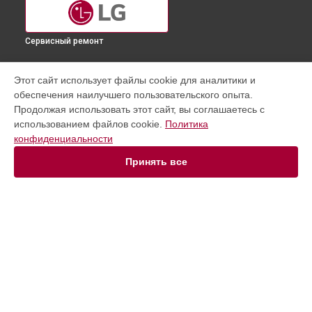
Сервисный ремонт
УСТРОЙСТВА
Этот сайт использует файлы cookie для аналитики и
обеспечения наилучшего пользовательского опыта.
Варочная панель
Продолжая использовать этот сайт, вы соглашаетесь с
Стиральная машина
использованием файлов cookie.
Политика
Портативная колонка
конфиденциальности
Музыкальный центр
Сушильная машина
Принять все
Ноутбук
Домашний кинотеатр
Холодильник
Телевизор
Телефон
СТРАНИЦЫ
Духовой шкаф
Цены
Робот-пылесос
Гарантия
Пылесос
Доставка
Проектор
Контакты
Посудомоечная машина