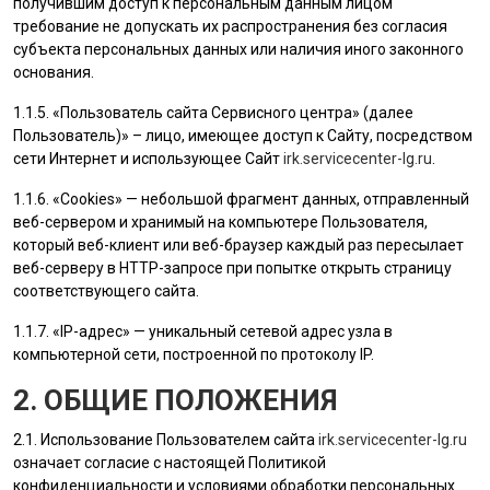
получившим доступ к персональным данным лицом
требование не допускать их распространения без согласия
субъекта персональных данных или наличия иного законного
основания.
1.1.5. «
Пользователь
сайта Сервисного центра» (далее
Пользователь
)» – лицо, имеющее доступ к Сайту, посредством
сети Интернет и использующее Сайт
irk.servicecenter-lg.ru
.
1.1.6. «Cookies» — небольшой фрагмент данных, отправленный
веб-сервером и хранимый на компьютере
Пользователя
,
который веб-клиент или веб-браузер каждый раз пересылает
веб-серверу в HTTP-запросе при попытке открыть страницу
соответствующего сайта.
1.1.7. «IP-адрес» — уникальный сетевой адрес узла в
компьютерной сети, построенной по протоколу IP.
2. ОБЩИЕ ПОЛОЖЕНИЯ
2.1. Использование
Пользователем
сайта
irk.servicecenter-lg.ru
означает согласие с настоящей Политикой
конфиденциальности и условиями обработки персональных