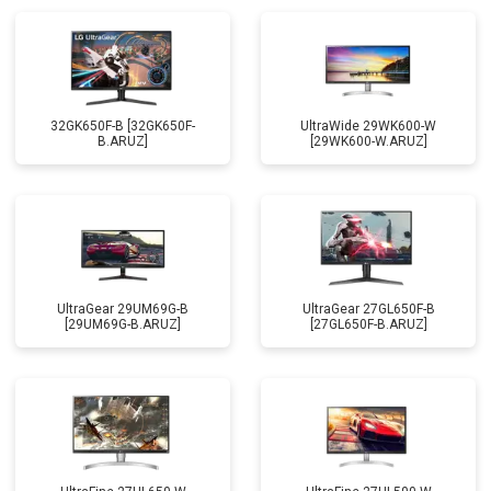
32GK650F-B [32GK650F-
UltraWide 29WK600-W
B.ARUZ]
[29WK600-W.ARUZ]
UltraGear 29UM69G-B
UltraGear 27GL650F-B
[29UM69G-B.ARUZ]
[27GL650F-B.ARUZ]