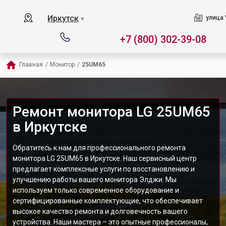
Иркутск
улица 
▼
+7 (800) 302-39-08
Главная
/
Монитор
/
25UM65
Ремонт монитора LG 25UM65
в Иркутске
Обратитесь к нам для профессионального ремонта
монитора LG 25UM65 в Иркутске. Наш сервисный центр
предлагает комплексные услуги по восстановлению и
улучшению работы вашего монитора Элджи. Мы
используем только современное оборудование и
сертифицированные комплектующие, что обеспечивает
высокое качество ремонта и долговечность вашего
устройства. Наши мастера – это опытные профессионалы,