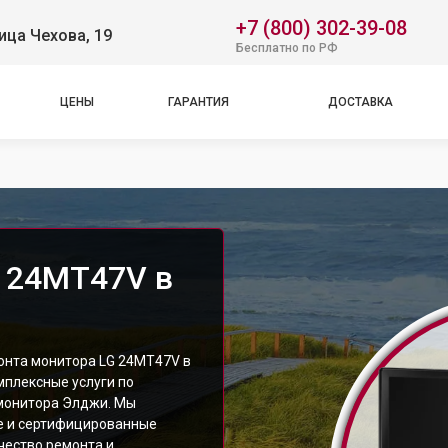
+7 (800) 302-39-08
ица Чехова, 19
Бесплатно по РФ
ЦЕНЫ
ГАРАНТИЯ
ДОСТАВКА
 24MT47V в
онта монитора LG 24MT47V в
мплексные услуги по
монитора Элджи. Мы
е и сертифицированные
чество ремонта и