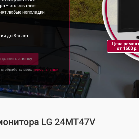
ра – это опытные
анят любые неполадки,
ия до 3-х лет
Цена ремон
от 1600 р.
править заявку
 на обработку моих
персональных
 монитора LG 24MT47V