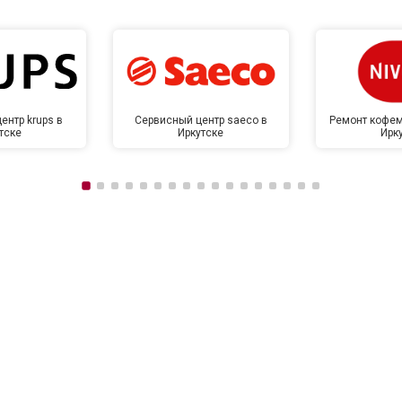
ентр krups в
Сервисный центр saeco в
Ремонт кофем
тске
Иркутске
Ирк