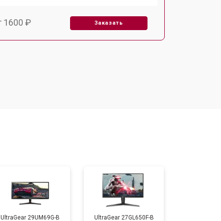
т 1600 ₽
Заказать
т 2500 ₽
Заказать
UltraGear 29UM69G-B
UltraGear 27GL650F-B