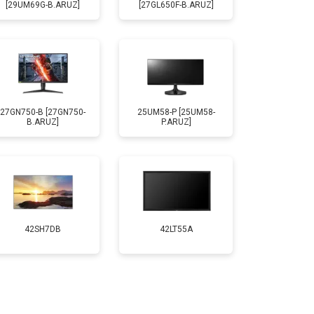
[29UM69G-B.ARUZ]
[27GL650F-B.ARUZ]
27GN750-B [27GN750-
25UM58-P [25UM58-
B.ARUZ]
P.ARUZ]
42SH7DB
42LT55A