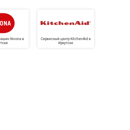
ашин Nivona в
Сервисный центр KitchenAid в
Сервисный 
утске
Иркутске
Ирк