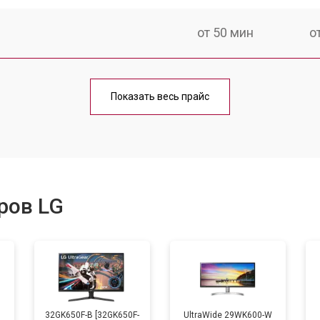
от 50 мин
о
от 80 мин
о
Показать весь прайс
ров LG
B
32GK650F-B [32GK650F-
UltraWide 29WK600-W