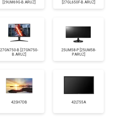
[29UM69G-B.ARUZ]
[27GL650F-B.ARUZ]
27GN750-B [27GN750-
25UM58-P [25UM58-
B.ARUZ]
P.ARUZ]
42SH7DB
42LT55A