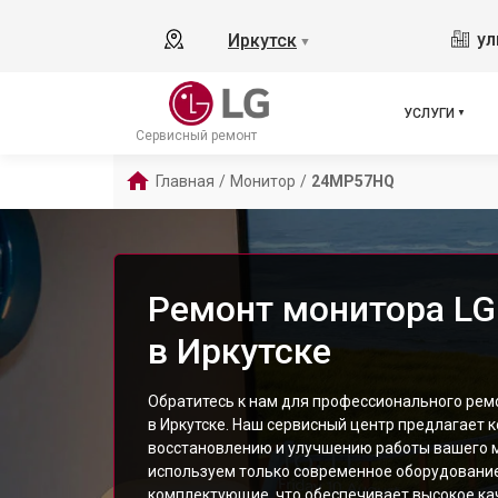
ул
Иркутск
▼
УСЛУГИ
Сервисный ремонт
Главная
/
Монитор
/
24MP57HQ
Ремонт монитора L
в Иркутске
Обратитесь к нам для профессионального ре
в Иркутске. Наш сервисный центр предлагает 
восстановлению и улучшению работы вашего 
используем только современное оборудовани
комплектующие, что обеспечивает высокое ка