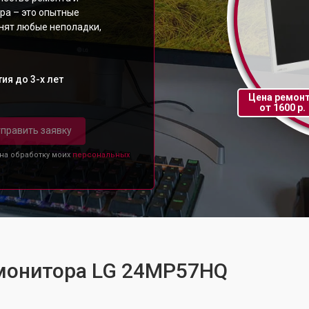
ра – это опытные
анят любые неполадки,
ия до 3-х лет
Цена ремон
от 1600 р.
править заявку
 на обработку моих
персональных
 монитора LG 24MP57HQ