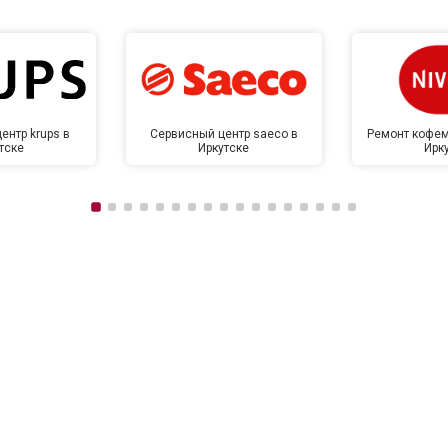
ентр krups в
Сервисный центр saeco в
Ремонт кофем
тске
Иркутске
Ирк