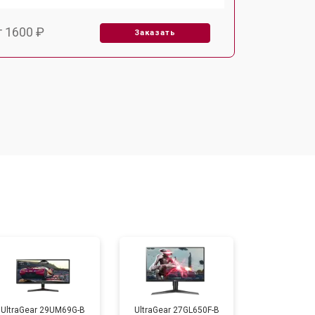
т 1600 ₽
Заказать
т 2500 ₽
Заказать
UltraGear 29UM69G-B
UltraGear 27GL650F-B