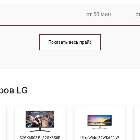
от 50 мин
о
от 80 мин
о
Показать весь прайс
ров LG
B
32GK650F-B [32GK650F-
UltraWide 29WK600-W