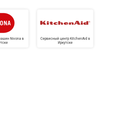
ашин Nivona в
Сервисный центр KitchenAid в
Сервисный 
утске
Иркутске
Ирк