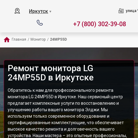
Иркутск
улица 
▼
+7 (800) 302-39-08
Главная
/
Монитор
/
24MP55D
Ремонт монитора LG
24MP55D в Иркутске
Обратитесь к нам для профессионального ремонта
монитора LG 24MP55D в Иркутске. Наш сервисный центр
предлагает комплексные услуги по восстановлению и
улучшению работы вашего монитора Элджи. Мы
используем только современное оборудование и
сертифицированные комплектующие, что обеспечивает
высокое качество ремонта и долговечность вашего
устройства. Наши мастера – это опытные профессионалы,