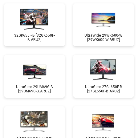
32GK650F-B [32GK650F-
UltraWide 29WK600-W
B.ARUZ]
[29WK600-W.ARUZ]
UltraGear 29UM69G-B
UltraGear 27GL650F-B
[29UM69G-B.ARUZ]
[27GL650F-B.ARUZ]