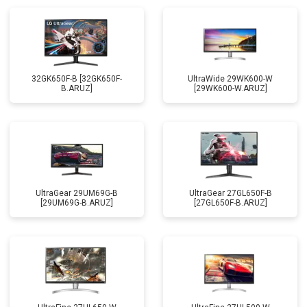
32GK650F-B [32GK650F-
UltraWide 29WK600-W
B.ARUZ]
[29WK600-W.ARUZ]
UltraGear 29UM69G-B
UltraGear 27GL650F-B
[29UM69G-B.ARUZ]
[27GL650F-B.ARUZ]