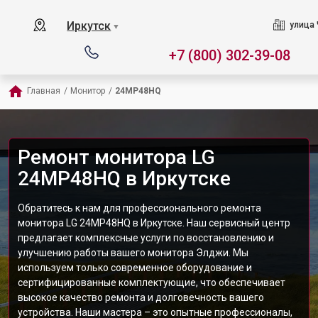
Иркутск
улица 
▼
+7 (800) 302-39-08
Главная
/
Монитор
/
24MP48HQ
Ремонт монитора LG
24MP48HQ в Иркутске
Обратитесь к нам для профессионального ремонта
монитора LG 24MP48HQ в Иркутске. Наш сервисный центр
предлагает комплексные услуги по восстановлению и
улучшению работы вашего монитора Элджи. Мы
используем только современное оборудование и
сертифицированные комплектующие, что обеспечивает
высокое качество ремонта и долговечность вашего
устройства. Наши мастера – это опытные профессионалы,