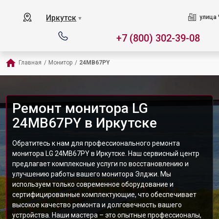
Иркутск
улица 
▼
+7 (800) 302-39-08
Главная
/
Монитор
/
24MB67PY
Ремонт монитора LG
24MB67PY в Иркутске
Обратитесь к нам для профессионального ремонта
монитора LG 24MB67PY в Иркутске. Наш сервисный центр
предлагает комплексные услуги по восстановлению и
улучшению работы вашего монитора Элджи. Мы
используем только современное оборудование и
сертифицированные комплектующие, что обеспечивает
высокое качество ремонта и долговечность вашего
устройства. Наши мастера – это опытные профессионалы,