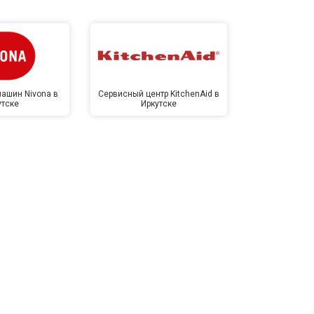
ашин Nivona в
Сервисный центр KitchenAid в
Сервисный 
утске
Иркутске
Ирк