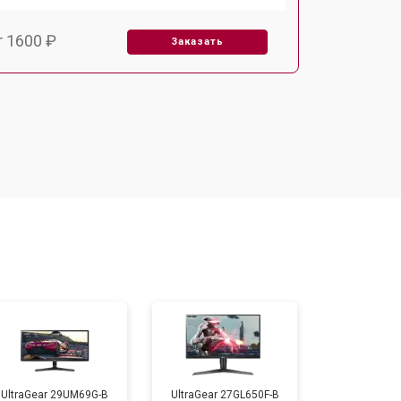
т 1600 ₽
Заказать
т 2500 ₽
Заказать
UltraGear 29UM69G-B
UltraGear 27GL650F-B