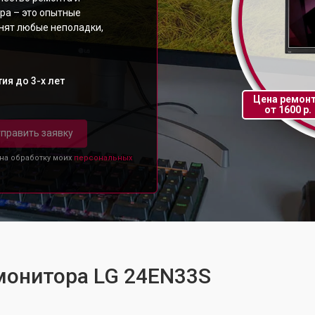
ра – это опытные
анят любые неполадки,
ия до 3-х лет
Цена ремон
от 1600 р.
править заявку
 на обработку моих
персональных
монитора LG 24EN33S