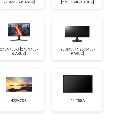
[29UM69G-B.ARUZ]
[27GL650F-B.ARUZ]
27GN750-B [27GN750-
25UM58-P [25UM58-
B.ARUZ]
P.ARUZ]
42SH7DB
42LT55A