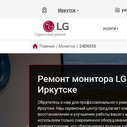
ул
Иркутск
▼
УСЛУГИ
Сервисный ремонт
Главная
/
Монитор
/
24EN33S
Ремонт монитора LG
Иркутске
Обратитесь к нам для профессионального рем
Иркутске. Наш сервисный центр предлагает ко
восстановлению и улучшению работы вашего 
используем только современное оборудовани
комплектующие, что обеспечивает высокое ка