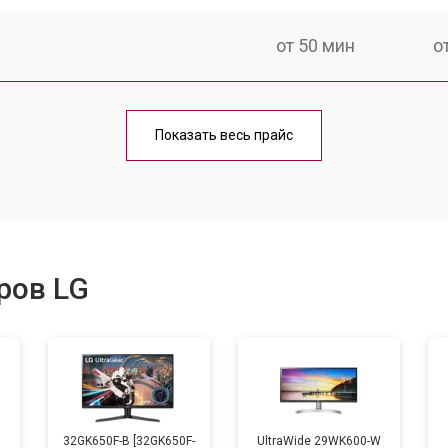
от 50 мин
о
от 80 мин
о
Показать весь прайс
ров LG
B
32GK650F-B [32GK650F-
UltraWide 29WK600-W