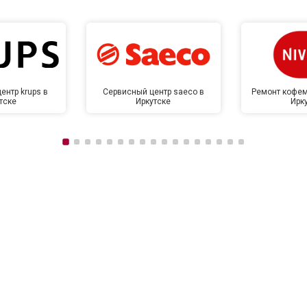
ентр krups в
Сервисный центр saeco в
Ремонт кофем
тске
Иркутске
Ирк