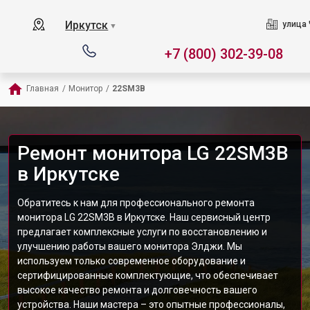
Иркутск
улица 
▼
+7 (800) 302-39-08
Главная
/
Монитор
/
22SM3B
Ремонт монитора LG 22SM3B
в Иркутске
Обратитесь к нам для профессионального ремонта
монитора LG 22SM3B в Иркутске. Наш сервисный центр
предлагает комплексные услуги по восстановлению и
улучшению работы вашего монитора Элджи. Мы
используем только современное оборудование и
сертифицированные комплектующие, что обеспечивает
высокое качество ремонта и долговечность вашего
устройства. Наши мастера – это опытные профессионалы,