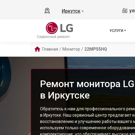
ул
Иркутск
▼
УСЛУГИ
Сервисный ремонт
Главная
/
Монитор
/
22MP55HQ
Ремонт монитора L
в Иркутске
Обратитесь к нам для профессионального ре
в Иркутске. Наш сервисный центр предлагает 
восстановлению и улучшению работы вашего 
используем только современное оборудовани
комплектующие, что обеспечивает высокое ка