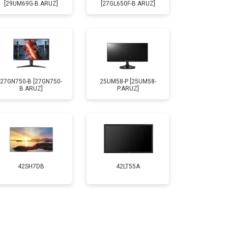
[29UM69G-B.ARUZ]
[27GL650F-B.ARUZ]
27GN750-B [27GN750-
25UM58-P [25UM58-
B.ARUZ]
P.ARUZ]
42SH7DB
42LT55A