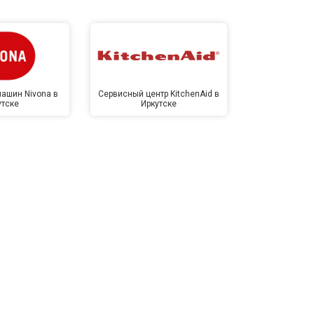
ашин Nivona в
Сервисный центр KitchenAid в
Сервисный 
утске
Иркутске
Ирк