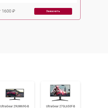
т 1600 ₽
Заказать
т 2500 ₽
Заказать
UltraGear 29UM69G-B
UltraGear 27GL650F-B