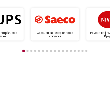
ентр krups в
Сервисный центр saeco в
Ремонт кофем
тске
Иркутске
Ирк