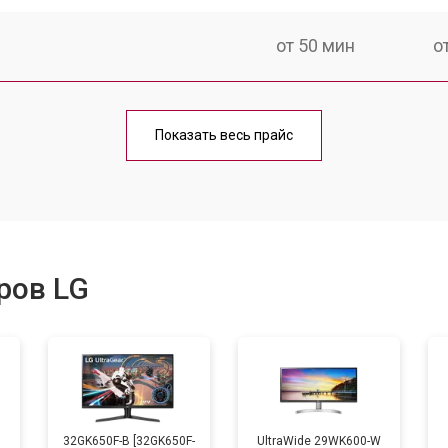
от 50 мин
о
от 80 мин
о
Показать весь прайс
ров LG
B
32GK650F-B [32GK650F-
UltraWide 29WK600-W