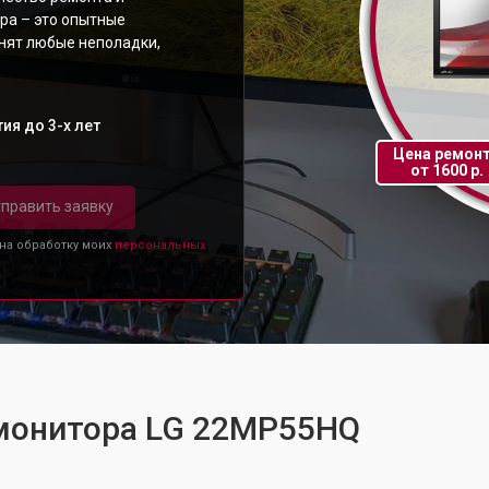
ра – это опытные
анят любые неполадки,
ия до 3-х лет
Цена ремон
от 1600 р.
править заявку
 на обработку моих
персональных
 монитора LG 22MP55HQ