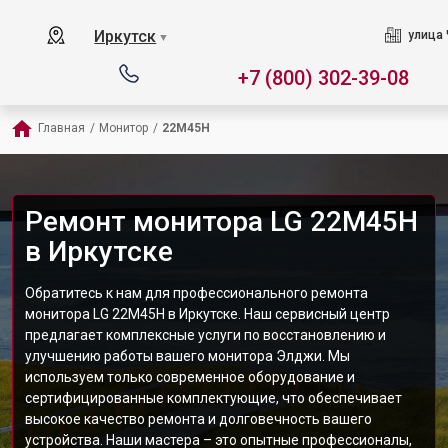
Иркутск
улица 
▼
+7 (800) 302-39-08
Главная
/
Монитор
/
22M45H
Ремонт монитора LG 22M45H
в Иркутске
Обратитесь к нам для профессионального ремонта
монитора LG 22M45H в Иркутске. Наш сервисный центр
предлагает комплексные услуги по восстановлению и
улучшению работы вашего монитора Элджи. Мы
используем только современное оборудование и
сертифицированные комплектующие, что обеспечивает
высокое качество ремонта и долговечность вашего
устройства. Наши мастера – это опытные профессионалы,