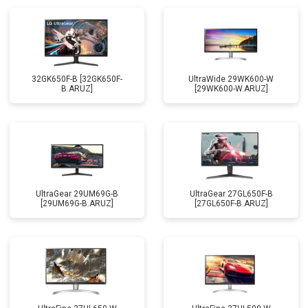
32GK650F-B [32GK650F-
UltraWide 29WK600-W
B.ARUZ]
[29WK600-W.ARUZ]
UltraGear 29UM69G-B
UltraGear 27GL650F-B
[29UM69G-B.ARUZ]
[27GL650F-B.ARUZ]