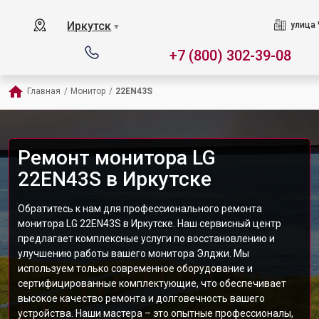
Иркутск
улица 
▼
+7 (800) 302-39-08
Главная
/
Монитор
/
22EN43S
Ремонт монитора LG
22EN43S в Иркутске
Обратитесь к нам для профессионального ремонта
монитора LG 22EN43S в Иркутске. Наш сервисный центр
предлагает комплексные услуги по восстановлению и
улучшению работы вашего монитора Элджи. Мы
используем только современное оборудование и
сертифицированные комплектующие, что обеспечивает
высокое качество ремонта и долговечность вашего
устройства. Наши мастера – это опытные профессионалы,