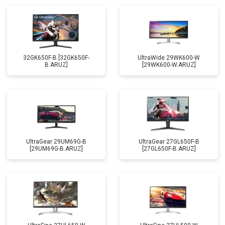
32GK650F-B [32GK650F-
UltraWide 29WK600-W
B.ARUZ]
[29WK600-W.ARUZ]
UltraGear 29UM69G-B
UltraGear 27GL650F-B
[29UM69G-B.ARUZ]
[27GL650F-B.ARUZ]