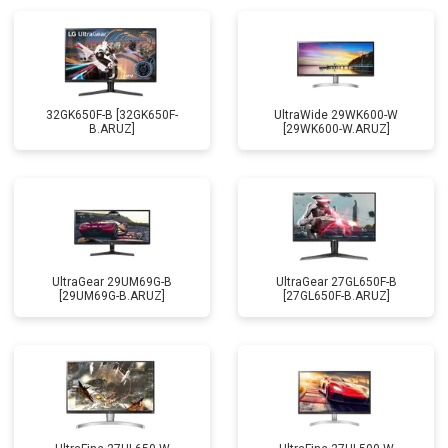
32GK650F-B [32GK650F-
UltraWide 29WK600-W
B.ARUZ]
[29WK600-W.ARUZ]
UltraGear 29UM69G-B
UltraGear 27GL650F-B
[29UM69G-B.ARUZ]
[27GL650F-B.ARUZ]