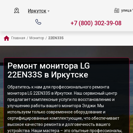
Иркутск
улица 
▼
+7 (800) 302-39-08
Главная
/
Монитор
/
22EN33S
Ремонт монитора LG
22EN33S в Иркутске
Обратитесь к нам для профессионального ремонта
монитора LG 22EN33S в Иркутске. Наш сервисный центр
предлагает комплексные услуги по восстановлению и
улучшению работы вашего монитора Элджи. Мы
используем только современное оборудование и
сертифицированные комплектующие, что обеспечивает
высокое качество ремонта и долговечность вашего
устройства. Наши мастера – это опытные профессионалы,