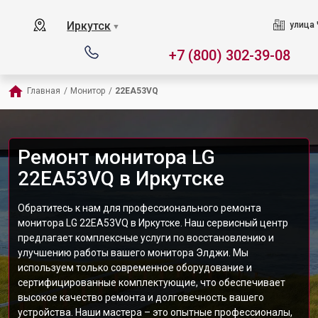
Иркутск
улица 
▼
+7 (800) 302-39-08
Главная
/
Монитор
/
22EA53VQ
Ремонт монитора LG
22EA53VQ в Иркутске
Обратитесь к нам для профессионального ремонта
монитора LG 22EA53VQ в Иркутске. Наш сервисный центр
предлагает комплексные услуги по восстановлению и
улучшению работы вашего монитора Элджи. Мы
используем только современное оборудование и
сертифицированные комплектующие, что обеспечивает
высокое качество ремонта и долговечность вашего
устройства. Наши мастера – это опытные профессионалы,