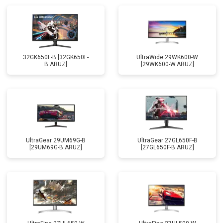
32GK650F-B [32GK650F-
UltraWide 29WK600-W
B.ARUZ]
[29WK600-W.ARUZ]
UltraGear 29UM69G-B
UltraGear 27GL650F-B
[29UM69G-B.ARUZ]
[27GL650F-B.ARUZ]