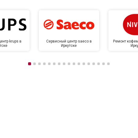
ентр krups в
Сервисный центр saeco в
Ремонт кофем
тске
Иркутске
Ирк