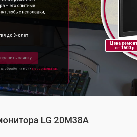
ра – это опытные
анят любые неполадки,
ия до 3-х лет
Цена ремон
от 1600 р.
править заявку
 на обработку моих
персональных
 монитора LG 20M38A