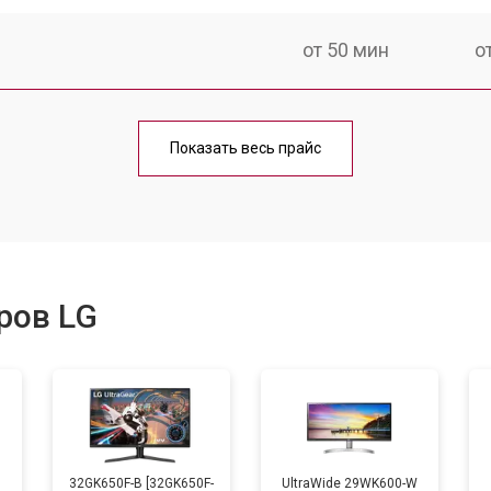
от 50 мин
о
от 80 мин
о
Показать весь прайс
ров LG
B
32GK650F-B [32GK650F-
UltraWide 29WK600-W