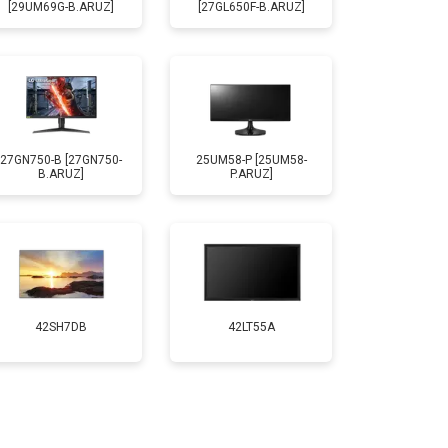
[29UM69G-B.ARUZ]
[27GL650F-B.ARUZ]
27GN750-B [27GN750-
25UM58-P [25UM58-
B.ARUZ]
P.ARUZ]
42SH7DB
42LT55A