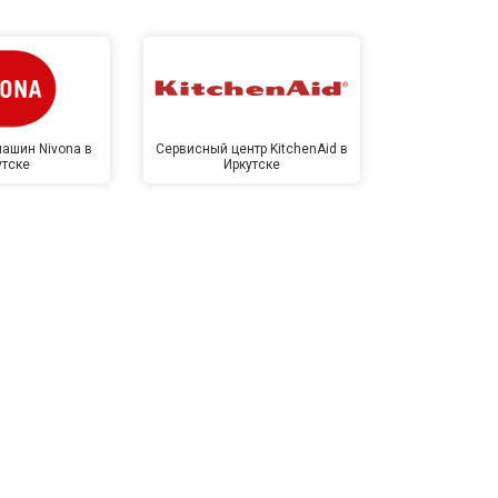
ашин Nivona в
Сервисный центр KitchenAid в
Сервисный 
утске
Иркутске
Ирк