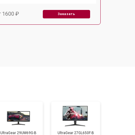
т 1600 ₽
Заказать
т 2500 ₽
Заказать
UltraGear 29UM69G-B
UltraGear 27GL650F-B