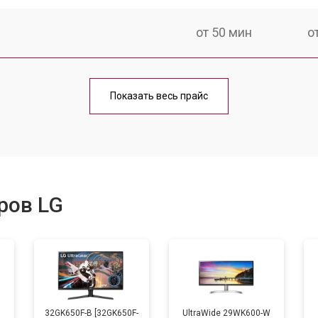
от 50 мин
о
от 80 мин
о
Показать весь прайс
ров LG
B
32GK650F-B [32GK650F-
UltraWide 29WK600-W