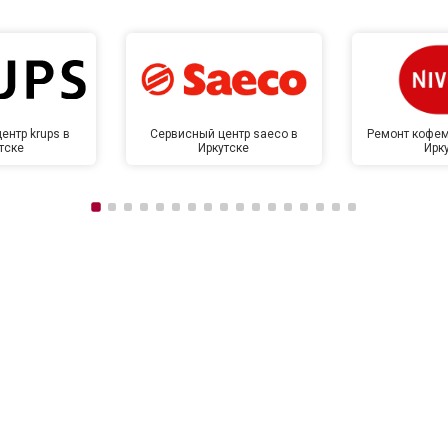
ентр krups в
Сервисный центр saeco в
Ремонт кофем
тске
Иркутске
Ирк