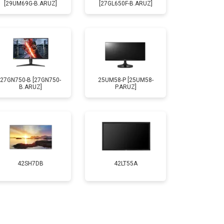
[29UM69G-B.ARUZ]
[27GL650F-B.ARUZ]
27GN750-B [27GN750-
25UM58-P [25UM58-
B.ARUZ]
P.ARUZ]
42SH7DB
42LT55A