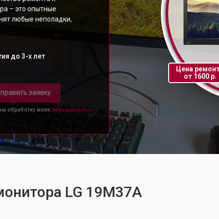
ра – это опытные
анят любые неполадки,
ия до 3-х лет
Цена ремон
от 1600 р.
править заявку
 на обработку моих
персональных
 монитора LG 19M37A