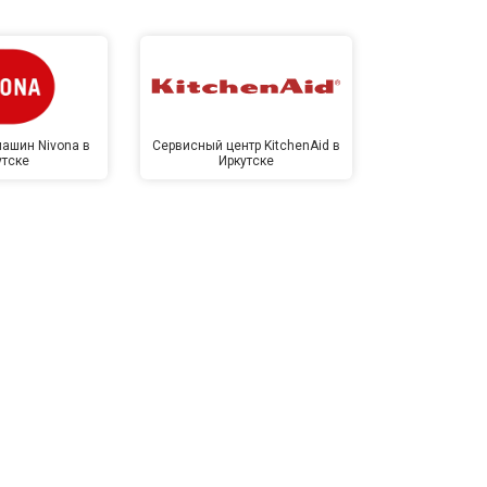
ашин Nivona в
Сервисный центр KitchenAid в
Сервисный 
утске
Иркутске
Ирк