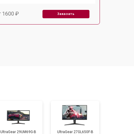
т 1600 ₽
Заказать
т 2500 ₽
Заказать
UltraGear 29UM69G-B
UltraGear 27GL650F-B