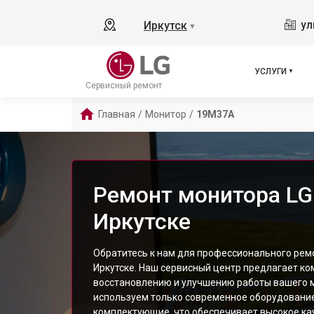
ул
Иркутск
▼
УСЛУГИ
Сервисный ремонт
Главная
/
Монитор
/
19M37A
Ремонт монитора LG
Иркутске
Обратитесь к нам для профессионального рем
Иркутске. Наш сервисный центр предлагает ко
восстановлению и улучшению работы вашего 
используем только современное оборудовани
комплектующие, что обеспечивает высокое ка