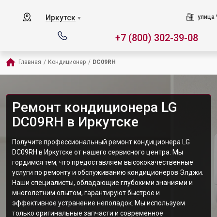
Иркутск
улица 
▼
+7 (800) 302-39-08
Главная
/
Кондиционер
/
DC09RH
Ремонт кондиционера LG
DC09RH в Иркутске
Получите профессиональный ремонт кондиционера LG
DC09RH в Иркутске от нашего сервисного центра. Мы
гордимся тем, что предоставляем высококачественные
услуги по ремонту и обслуживанию кондиционеров Элджи.
Наши специалисты, обладающие глубокими знаниями и
многолетним опытом, гарантируют быстрое и
эффективное устранение неполадок. Мы используем
только оригинальные запчасти и современное