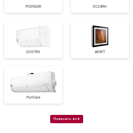
PC09SQR
DC24RH
DC07RH
A09FT
PuriCare