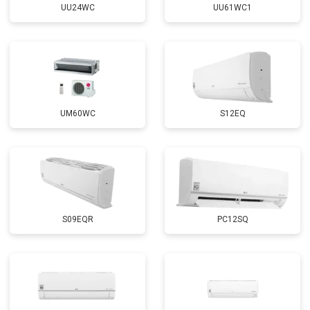
UU24WC
UU61WC1
UM60WC
S12EQ
S09EQR
PC12SQ