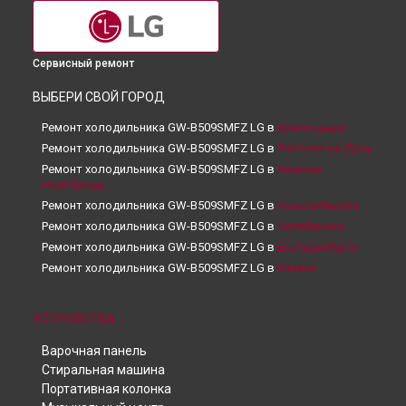
Сервисный ремонт
ВЫБЕРИ СВОЙ ГОРОД
Ремонт холодильника GW-B509SMFZ LG в
Краснодаре
Ремонт холодильника GW-B509SMFZ LG в
Ростове-на-Дону
Ремонт холодильника GW-B509SMFZ LG в
Нижнем
Новгороде
Ремонт холодильника GW-B509SMFZ LG в
Новосибирске
Ремонт холодильника GW-B509SMFZ LG в
Челябинске
Ремонт холодильника GW-B509SMFZ LG в
Екатеринбурге
Ремонт холодильника GW-B509SMFZ LG в
Казани
Ремонт холодильника GW-B509SMFZ LG в
Уфе
Ремонт холодильника GW-B509SMFZ LG в
Воронеже
УСТРОЙСТВА
Ремонт холодильника GW-B509SMFZ LG в
Волгограде
Варочная панель
Ремонт холодильника GW-B509SMFZ LG в
Барнауле
Стиральная машина
Ремонт холодильника GW-B509SMFZ LG в
Ижевске
Портативная колонка
Ремонт холодильника GW-B509SMFZ LG в
Тольятти