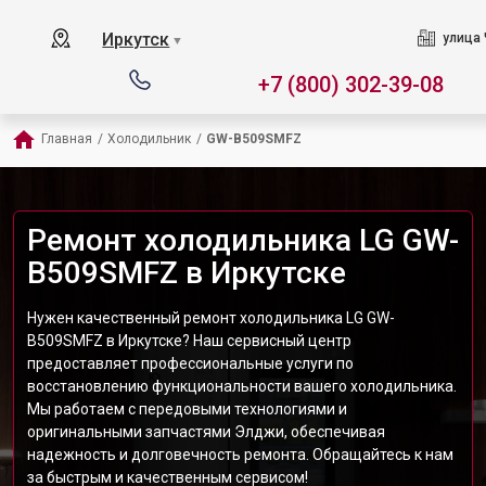
Иркутск
улица 
▼
+7 (800) 302-39-08
Главная
/
Холодильник
/
GW-B509SMFZ
Ремонт холодильника LG GW-
B509SMFZ в Иркутске
Нужен качественный ремонт холодильника LG GW-
B509SMFZ в Иркутске? Наш сервисный центр
предоставляет профессиональные услуги по
восстановлению функциональности вашего холодильника.
Мы работаем с передовыми технологиями и
оригинальными запчастями Элджи, обеспечивая
надежность и долговечность ремонта. Обращайтесь к нам
за быстрым и качественным сервисом!