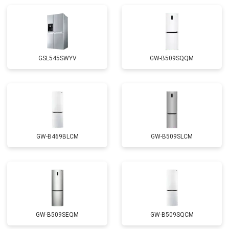
Замена реле
от 2550 ₽
Заказать
Устранение утечки хладагента
от 1900 ₽
Заказать
GSL545SWYV
GW-B509SQQM
GW-B469BLCM
GW-B509SLCM
GW-B509SEQM
GW-B509SQCM