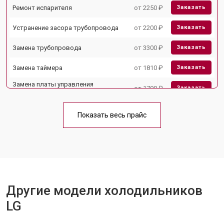
Ремонт испарителя
от 2250 ₽
Заказать
Устранение засора трубопровода
от 2200 ₽
Заказать
Замена трубопровода
от 3300 ₽
Заказать
Замена таймера
от 1810 ₽
Заказать
Замена платы управления
от 1700 ₽
Заказать
(мат.платы, мейн платы)
Ремонт/замена датчика
от 2550 ₽
Заказать
температуры
Показать весь прайс
Замена термостата
от 1700 ₽
Заказать
Замена дефростера
от 4750 ₽
Заказать
Замена мотор-компрессора
от 3650 ₽
Заказать
Другие модели холодильников
Замена нагревателя испарителя
от 2550 ₽
Заказать
LG
Замена нагревателя оттайки
от 2300 ₽
Заказать