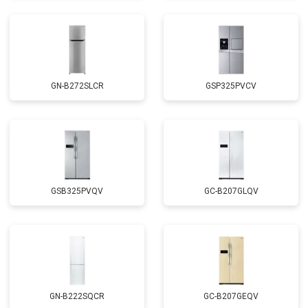
GN-B272SLCR
GSP325PVCV
GSB325PVQV
GC-B207GLQV
GN-B222SQCR
GC-B207GEQV