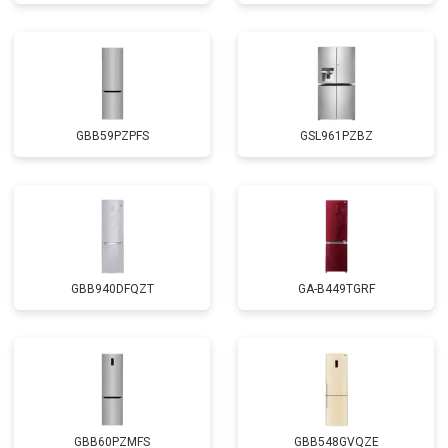
GBB59PZPFS
GSL961PZBZ
GBB940DFQZT
GA-B449TGRF
GBB60PZMFS
GBB548GVQZE