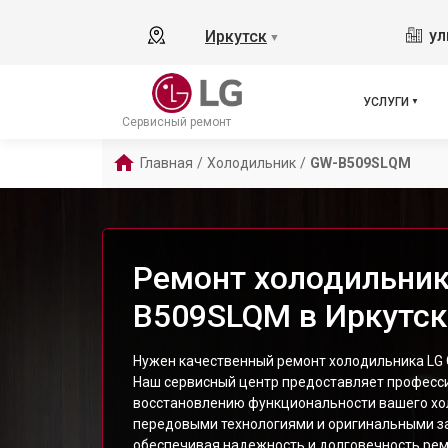
ул
Иркутск
▼
УСЛУГИ
Сервисный ремонт
Главная
/
Холодильник
/
GW-B509SLQM
Ремонт холодильник
B509SLQM в Иркутск
Нужен качественный ремонт холодильника LG
Наш сервисный центр предоставляет професси
восстановлению функциональности вашего хо
передовыми технологиями и оригинальными з
обеспечивая надежность и долговечность рем