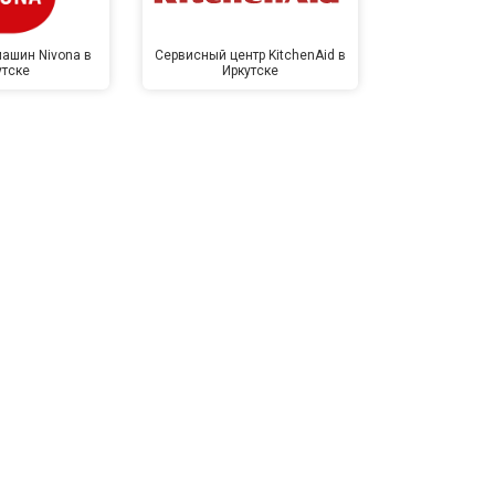
ашин Nivona в
Сервисный центр KitchenAid в
Сервисный 
утске
Иркутске
Ирк