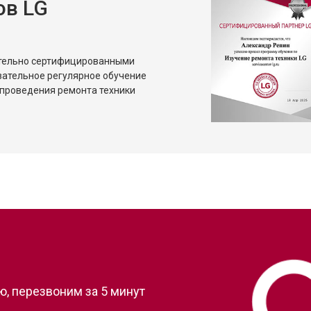
ов LG
от 80 мин
о
от 50 мин
о
ительно сертифицированными
зательное регулярное обучение
проведения ремонта техники
?
, перезвоним за 5 минут