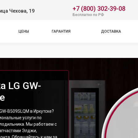
+7 (800) 302-39-08
ица Чехова, 19
Бесплатно по РФ
ЦЕНЫ
ГАРАНТИЯ
ДОСТАВКА
а LG GW-
е
 GW-B509SLQM в Иркутске?
ональные услуги по
лодильника. Мы работаем с
апчастями Элджи,
онта. Обращайтесь к нам за