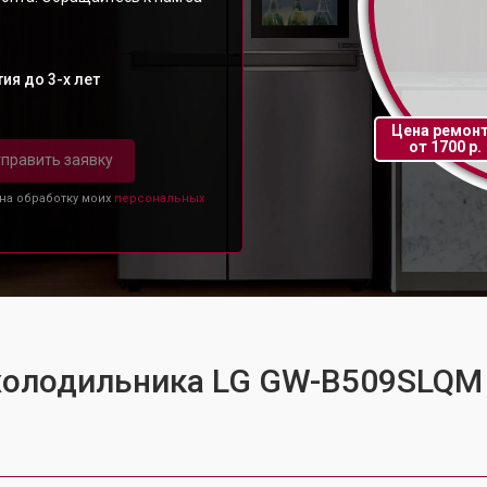
ия до 3-х лет
Цена ремон
от 1700 р.
править заявку
 на обработку моих
персональных
 холодильника LG GW-B509SLQM