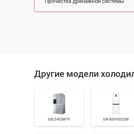
Прочистка дренажной системы
Ремонт датчика морозильного отд
Ремонт испарителя
Устранение засора трубопровода
Другие модели холоди
Замена трубопровода
Замена таймера
GSL545SWYV
GW-B509SQQM
Замена платы управления (мат.плат