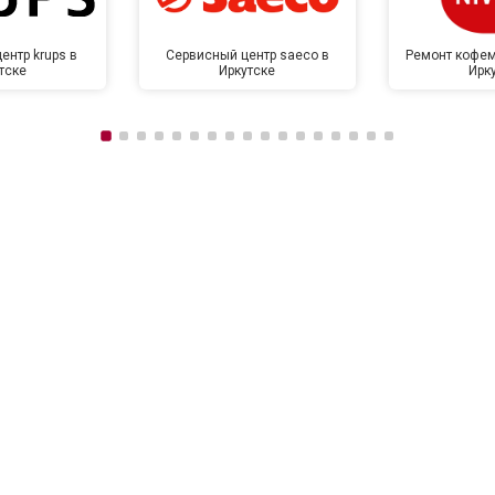
ентр krups в
Сервисный центр saeco в
Ремонт кофем
тске
Иркутске
Ирк