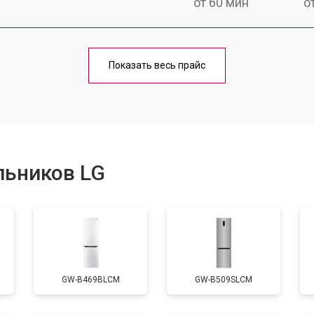
от 60 мин
о
еления
от 60 мин
о
Показать весь прайс
от 50 мин
о
от 70 мин
о
льников LG
от 60 мин
о
от 70 мин
о
GW-B469BLCM
GW-B509SLCM
ы, мейн платы)
от 50 мин
о