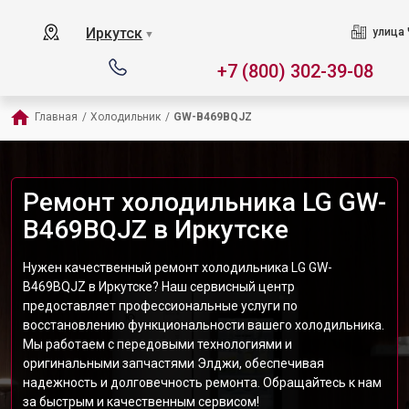
Иркутск
улица 
▼
+7 (800) 302-39-08
Главная
/
Холодильник
/
GW-B469BQJZ
Ремонт холодильника LG GW-
B469BQJZ в Иркутске
Нужен качественный ремонт холодильника LG GW-
B469BQJZ в Иркутске? Наш сервисный центр
предоставляет профессиональные услуги по
восстановлению функциональности вашего холодильника.
Мы работаем с передовыми технологиями и
оригинальными запчастями Элджи, обеспечивая
надежность и долговечность ремонта. Обращайтесь к нам
за быстрым и качественным сервисом!