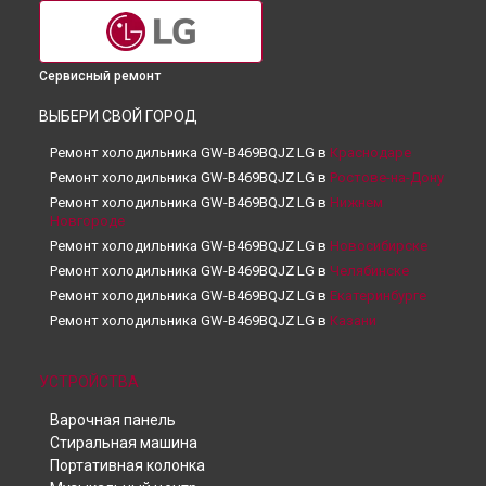
Сервисный ремонт
ВЫБЕРИ СВОЙ ГОРОД
Ремонт холодильника GW-B469BQJZ LG в
Краснодаре
Ремонт холодильника GW-B469BQJZ LG в
Ростове-на-Дону
Ремонт холодильника GW-B469BQJZ LG в
Нижнем
Новгороде
Ремонт холодильника GW-B469BQJZ LG в
Новосибирске
Ремонт холодильника GW-B469BQJZ LG в
Челябинске
Ремонт холодильника GW-B469BQJZ LG в
Екатеринбурге
Ремонт холодильника GW-B469BQJZ LG в
Казани
Ремонт холодильника GW-B469BQJZ LG в
Уфе
Ремонт холодильника GW-B469BQJZ LG в
Воронеже
УСТРОЙСТВА
Ремонт холодильника GW-B469BQJZ LG в
Волгограде
Варочная панель
Ремонт холодильника GW-B469BQJZ LG в
Барнауле
Стиральная машина
Ремонт холодильника GW-B469BQJZ LG в
Ижевске
Портативная колонка
Ремонт холодильника GW-B469BQJZ LG в
Тольятти