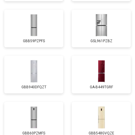
GBB59PZPFS
GSL961PZBZ
GBB940DFQZT
GA-B449TGRF
GBB60PZMFS
GBB548GVQZE