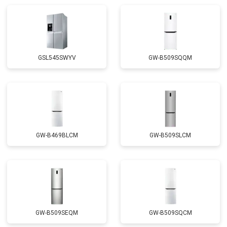
Замена реле
от 2550 ₽
Заказать
Устранение утечки хладагента
от 1900 ₽
Заказать
GSL545SWYV
GW-B509SQQM
GW-B469BLCM
GW-B509SLCM
GW-B509SEQM
GW-B509SQCM