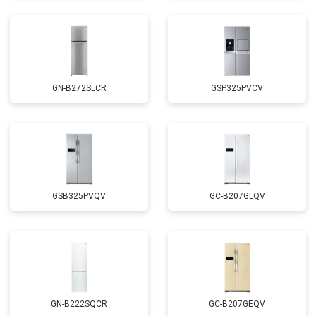
GN-B272SLCR
GSP325PVCV
GSB325PVQV
GC-B207GLQV
GN-B222SQCR
GC-B207GEQV