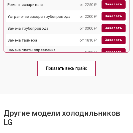
Ремонт испарителя
от 2250 ₽
Заказать
Устранение засора трубопровода
от 2200 ₽
Заказать
Замена трубопровода
от 3300 ₽
Заказать
Замена таймера
от 1810 ₽
Заказать
Замена платы управления
от 1700 ₽
Заказать
(мат.платы, мейн платы)
Ремонт/замена датчика
от 2550 ₽
Заказать
температуры
Показать весь прайс
Замена термостата
от 1700 ₽
Заказать
Замена дефростера
от 4750 ₽
Заказать
Замена мотор-компрессора
от 3650 ₽
Заказать
Другие модели холодильников
Замена нагревателя испарителя
от 2550 ₽
Заказать
LG
Замена нагревателя оттайки
от 2300 ₽
Заказать