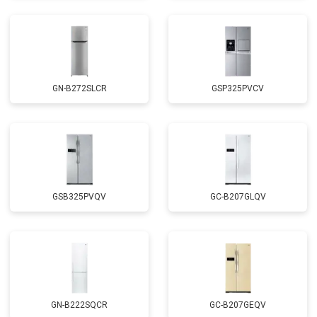
GN-B272SLCR
GSP325PVCV
GSB325PVQV
GC-B207GLQV
GN-B222SQCR
GC-B207GEQV