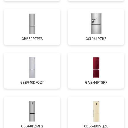
GBB59PZPFS
GSL961PZBZ
GBB940DFQZT
GA-B449TGRF
GBB60PZMFS
GBB548GVQZE