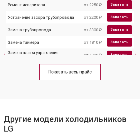
Ремонт испарителя
от 2250 ₽
Заказать
Устранение засора трубопровода
от 2200 ₽
Заказать
Замена трубопровода
от 3300 ₽
Заказать
Замена таймера
от 1810 ₽
Заказать
Замена платы управления
от 1700 ₽
Заказать
(мат.платы, мейн платы)
Ремонт/замена датчика
от 2550 ₽
Заказать
температуры
Показать весь прайс
Замена термостата
от 1700 ₽
Заказать
Замена дефростера
от 4750 ₽
Заказать
Замена мотор-компрессора
от 3650 ₽
Заказать
Другие модели холодильников
Замена нагревателя испарителя
от 2550 ₽
Заказать
LG
Замена нагревателя оттайки
от 2300 ₽
Заказать