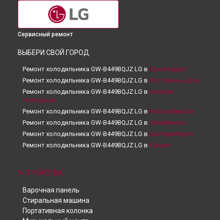
Сервисный ремонт
ВЫБЕРИ СВОЙ ГОРОД
Ремонт холодильника GW-B449BQJZ LG в
Краснодаре
Ремонт холодильника GW-B449BQJZ LG в
Ростове-на-Дону
Ремонт холодильника GW-B449BQJZ LG в
Нижнем
Новгороде
Ремонт холодильника GW-B449BQJZ LG в
Новосибирске
Ремонт холодильника GW-B449BQJZ LG в
Челябинске
Ремонт холодильника GW-B449BQJZ LG в
Екатеринбурге
Ремонт холодильника GW-B449BQJZ LG в
Казани
Ремонт холодильника GW-B449BQJZ LG в
Уфе
Ремонт холодильника GW-B449BQJZ LG в
Воронеже
УСТРОЙСТВА
Ремонт холодильника GW-B449BQJZ LG в
Волгограде
Варочная панель
Ремонт холодильника GW-B449BQJZ LG в
Барнауле
Стиральная машина
Ремонт холодильника GW-B449BQJZ LG в
Ижевске
Портативная колонка
Ремонт холодильника GW-B449BQJZ LG в
Тольятти