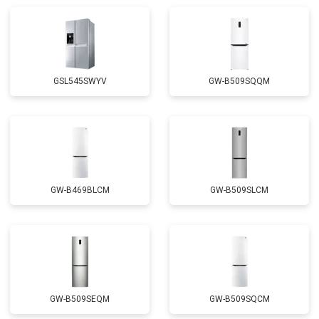
Замена реле
от 2550 ₽
Заказать
Устранение утечки хладагента
от 1900 ₽
Заказать
GSL545SWYV
GW-B509SQQM
GW-B469BLCM
GW-B509SLCM
GW-B509SEQM
GW-B509SQCM