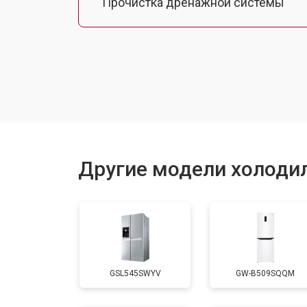
Прочистка дренажной системы
Ремонт датчика морозильного отд
Ремонт испарителя
Устранение засора трубопровода
Другие модели холоди
Замена трубопровода
Замена таймера
GSL545SWYV
GW-B509SQQM
Замена платы управления (мат.плат