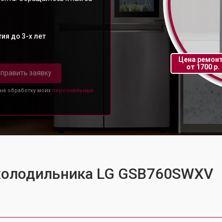
ия до 3-х лет
Цена ремон
от 1700 р.
править заявку
 на обработку моих
персональных
 холодильника LG GSB760SWXV