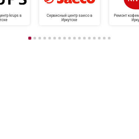
ентр krups в
Сервисный центр saeco в
Ремонт кофем
тске
Иркутске
Ирк