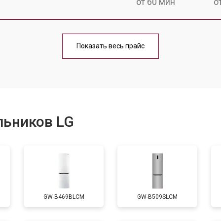
от 60 мин
о
еления
от 60 мин
о
Показать весь прайс
от 50 мин
о
от 70 мин
о
льников LG
от 60 мин
о
от 70 мин
о
GW-B469BLCM
GW-B509SLCM
ы, мейн платы)
от 50 мин
о