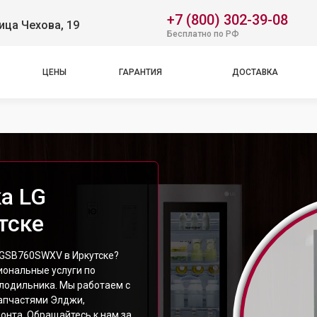
+7 (800) 302-39-08
ица Чехова, 19
Бесплатно по РФ
ЦЕНЫ
ГАРАНТИЯ
ДОСТАВКА
а LG
тске
 GSB760SWXV в Иркутске?
ональные услуги по
лодильника. Мы работаем с
апчастями Элджи,
онта. Обращайтесь к нам за