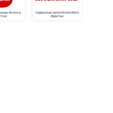
ашин Nivona в
Сервисный центр KitchenAid в
Сервисный 
утске
Иркутске
Ирк