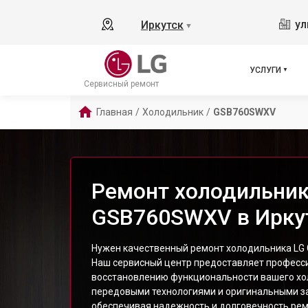
ул
Иркутск
▼
УСЛУГИ
Сервисный ремонт
Главная
/
Холодильник
/
GSB760SWXV
Ремонт холодильник
GSB760SWXV в Ирку
Нужен качественный ремонт холодильника LG
Наш сервисный центр предоставляет професси
восстановлению функциональности вашего хо
передовыми технологиями и оригинальными з
обеспечивая надежность и долговечность рем