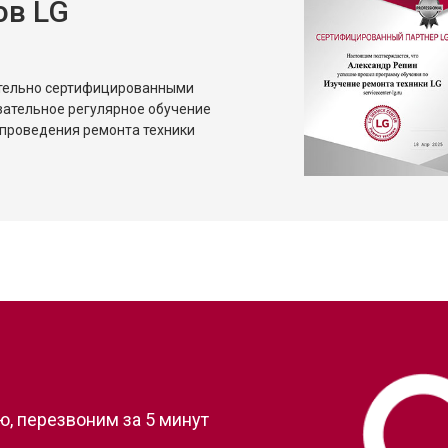
ов LG
от 80 мин
о
от 50 мин
о
ительно сертифицированными
зательное регулярное обучение
проведения ремонта техники
?
, перезвоним за 5 минут