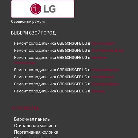
Сервисный ремонт
ВЫБЕРИ СВОЙ ГОРОД
Ремонт холодильника GBB60NSGFE LG в
Краснодаре
Ремонт холодильника GBB60NSGFE LG в
Ростове-на-Дону
Ремонт холодильника GBB60NSGFE LG в
Нижнем
Новгороде
Ремонт холодильника GBB60NSGFE LG в
Новосибирске
Ремонт холодильника GBB60NSGFE LG в
Челябинске
Ремонт холодильника GBB60NSGFE LG в
Екатеринбурге
Ремонт холодильника GBB60NSGFE LG в
Казани
Ремонт холодильника GBB60NSGFE LG в
Уфе
Ремонт холодильника GBB60NSGFE LG в
Воронеже
УСТРОЙСТВА
Ремонт холодильника GBB60NSGFE LG в
Волгограде
Варочная панель
Ремонт холодильника GBB60NSGFE LG в
Барнауле
Стиральная машина
Ремонт холодильника GBB60NSGFE LG в
Ижевске
Портативная колонка
Ремонт холодильника GBB60NSGFE LG в
Тольятти