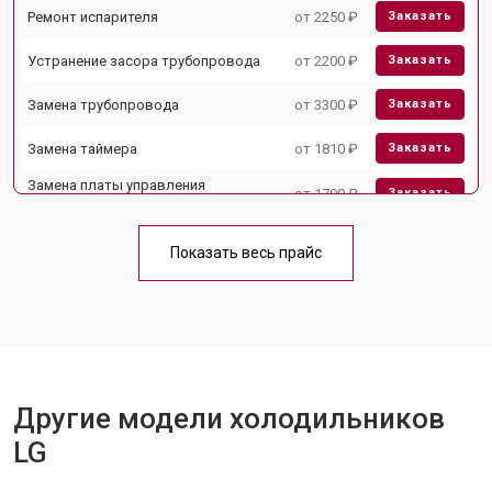
Ремонт испарителя
от 2250 ₽
Заказать
Устранение засора трубопровода
от 2200 ₽
Заказать
Замена трубопровода
от 3300 ₽
Заказать
Замена таймера
от 1810 ₽
Заказать
Замена платы управления
от 1700 ₽
Заказать
(мат.платы, мейн платы)
Ремонт/замена датчика
от 2550 ₽
Заказать
температуры
Показать весь прайс
Замена термостата
от 1700 ₽
Заказать
Замена дефростера
от 4750 ₽
Заказать
Замена мотор-компрессора
от 3650 ₽
Заказать
Другие модели холодильников
Замена нагревателя испарителя
от 2550 ₽
Заказать
LG
Замена нагревателя оттайки
от 2300 ₽
Заказать