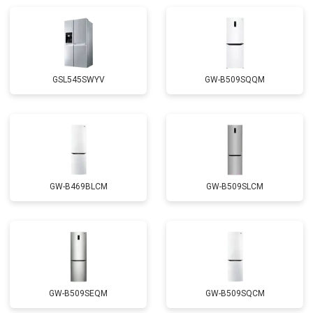
Замена реле
от 2550 ₽
Заказать
Устранение утечки хладагента
от 1900 ₽
Заказать
GSL545SWYV
GW-B509SQQM
GW-B469BLCM
GW-B509SLCM
GW-B509SEQM
GW-B509SQCM