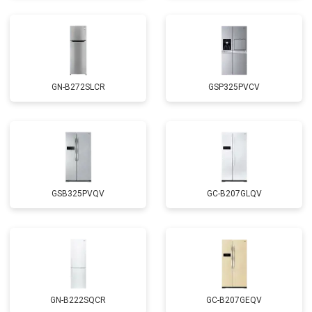
GN-B272SLCR
GSP325PVCV
GSB325PVQV
GC-B207GLQV
GN-B222SQCR
GC-B207GEQV