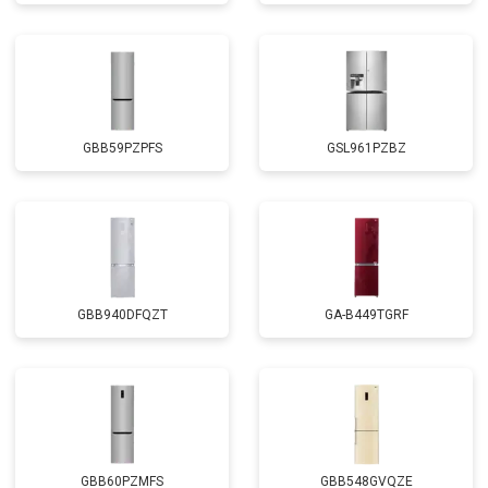
GBB59PZPFS
GSL961PZBZ
GBB940DFQZT
GA-B449TGRF
GBB60PZMFS
GBB548GVQZE