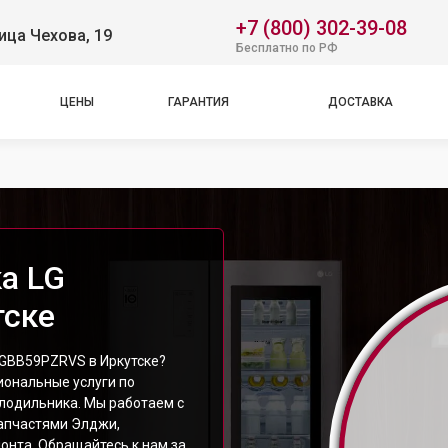
+7 (800) 302-39-08
ица Чехова, 19
Бесплатно по РФ
ЦЕНЫ
ГАРАНТИЯ
ДОСТАВКА
а LG
тске
 GBB59PZRVS в Иркутске?
ональные услуги по
лодильника. Мы работаем с
апчастями Элджи,
онта. Обращайтесь к нам за