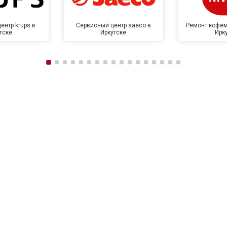
ентр krups в
Сервисный центр saeco в
Ремонт кофем
тске
Иркутске
Ирк