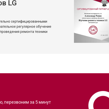
ов LG
от 80 мин
о
от 50 мин
о
ительно сертифицированными
зательное регулярное обучение
проведения ремонта техники
?
, перезвоним за 5 минут