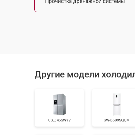
Прочистка дренажной системы
Ремонт датчика морозильного отд
Ремонт испарителя
Устранение засора трубопровода
Другие модели холоди
Замена трубопровода
Замена таймера
GSL545SWYV
GW-B509SQQM
Замена платы управления (мат.плат