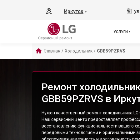
ул
Иркутск
▼
УСЛУГИ
Сервисный ремонт
Главная
/
Холодильник
/
GBB59PZRVS
Ремонт холодильник
GBB59PZRVS в Ирку
Нужен качественный ремонт холодильника LG
Наш сервисный центр предоставляет професси
восстановлению функциональности вашего хо
передовыми технологиями и оригинальными з
обеспечивая надежность и долговечность рем