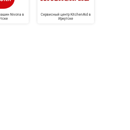
ашин Nivona в
Сервисный центр KitchenAid в
Сервисный 
утске
Иркутске
Ирк