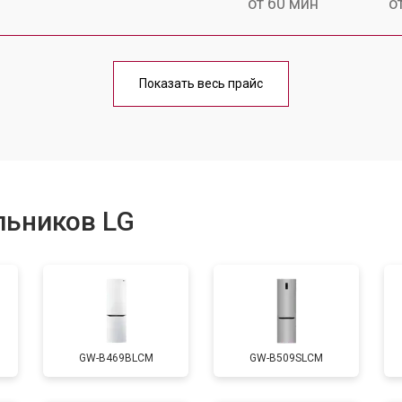
от 60 мин
о
еления
от 60 мин
о
Показать весь прайс
от 50 мин
о
от 70 мин
о
льников LG
от 60 мин
о
от 70 мин
о
GW-B469BLCM
GW-B509SLCM
ы, мейн платы)
от 50 мин
о