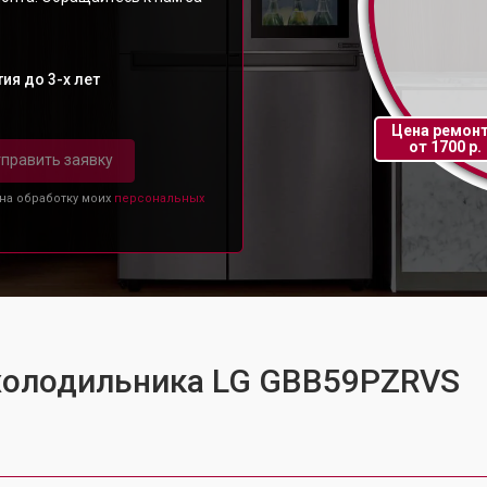
ия до 3-х лет
Цена ремон
от 1700 р.
править заявку
 на обработку моих
персональных
 холодильника LG GBB59PZRVS