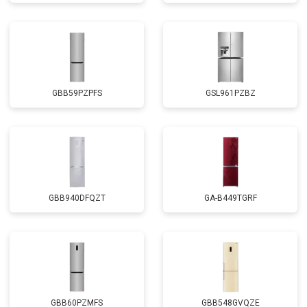
GBB59PZPFS
GSL961PZBZ
GBB940DFQZT
GA-B449TGRF
GBB60PZMFS
GBB548GVQZE