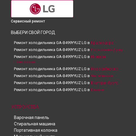
Сервисный ремонт
ВЫБЕРИ СВОЙ ГОРОД
Ремонт холодильника GA-B499YYUZ LG в
Краснодаре
Ремонт холодильника GA-B499YYUZ LG в
Ростове-на-Дону
Ремонт холодильника GA-B499YYUZ LG в
Нижнем
Новгороде
Ремонт холодильника GA-B499YYUZ LG в
Новосибирске
Ремонт холодильника GA-B499YYUZ LG в
Челябинске
Ремонт холодильника GA-B499YYUZ LG в
Екатеринбурге
Ремонт холодильника GA-B499YYUZ LG в
Казани
Ремонт холодильника GA-B499YYUZ LG в
Уфе
Ремонт холодильника GA-B499YYUZ LG в
Воронеже
УСТРОЙСТВА
Ремонт холодильника GA-B499YYUZ LG в
Волгограде
Варочная панель
Ремонт холодильника GA-B499YYUZ LG в
Барнауле
Стиральная машина
Ремонт холодильника GA-B499YYUZ LG в
Ижевске
Портативная колонка
Ремонт холодильника GA-B499YYUZ LG в
Тольятти