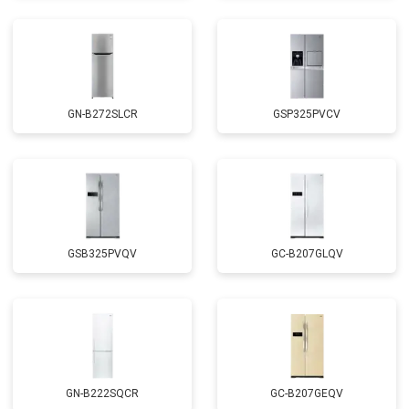
GN-B272SLCR
GSP325PVCV
GSB325PVQV
GC-B207GLQV
GN-B222SQCR
GC-B207GEQV