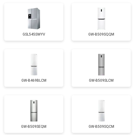
Замена реле
от 2550 ₽
Заказать
Устранение утечки хладагента
от 1900 ₽
Заказать
GSL545SWYV
GW-B509SQQM
GW-B469BLCM
GW-B509SLCM
GW-B509SEQM
GW-B509SQCM