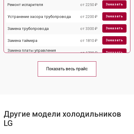
Ремонт испарителя
от 2250 ₽
Заказать
Устранение засора трубопровода
от 2200 ₽
Заказать
Замена трубопровода
от 3300 ₽
Заказать
Замена таймера
от 1810 ₽
Заказать
Замена платы управления
от 1700 ₽
Заказать
(мат.платы, мейн платы)
Ремонт/замена датчика
от 2550 ₽
Заказать
температуры
Показать весь прайс
Замена термостата
от 1700 ₽
Заказать
Замена дефростера
от 4750 ₽
Заказать
Замена мотор-компрессора
от 3650 ₽
Заказать
Другие модели холодильников
Замена нагревателя испарителя
от 2550 ₽
Заказать
LG
Замена нагревателя оттайки
от 2300 ₽
Заказать