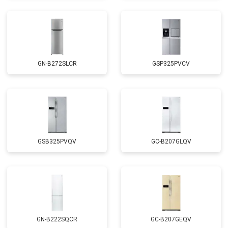
GN-B272SLCR
GSP325PVCV
GSB325PVQV
GC-B207GLQV
GN-B222SQCR
GC-B207GEQV