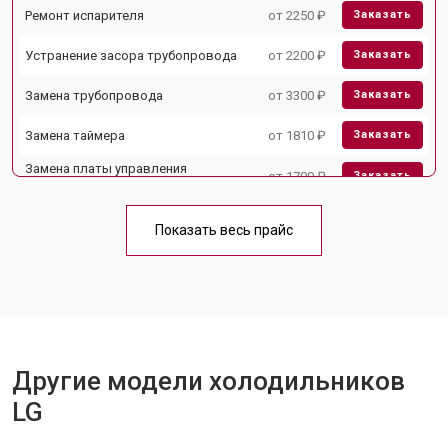
Ремонт испарителя
от 2250 ₽
Заказать
Устранение засора трубопровода
от 2200 ₽
Заказать
Замена трубопровода
от 3300 ₽
Заказать
Замена таймера
от 1810 ₽
Заказать
Замена платы управления
от 1700 ₽
Заказать
(мат.платы, мейн платы)
Ремонт/замена датчика
от 2550 ₽
Заказать
температуры
Показать весь прайс
Замена термостата
от 1700 ₽
Заказать
Замена дефростера
от 4750 ₽
Заказать
Замена мотор-компрессора
от 3650 ₽
Заказать
Другие модели холодильников
Замена нагревателя испарителя
от 2550 ₽
Заказать
LG
Замена нагревателя оттайки
от 2300 ₽
Заказать