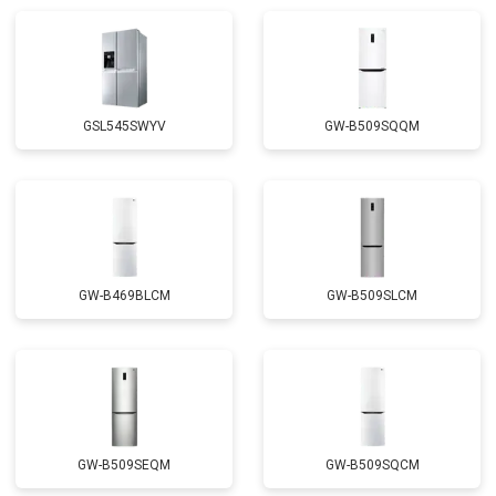
Замена реле
от 2550 ₽
Заказать
Устранение утечки хладагента
от 1900 ₽
Заказать
GSL545SWYV
GW-B509SQQM
GW-B469BLCM
GW-B509SLCM
GW-B509SEQM
GW-B509SQCM