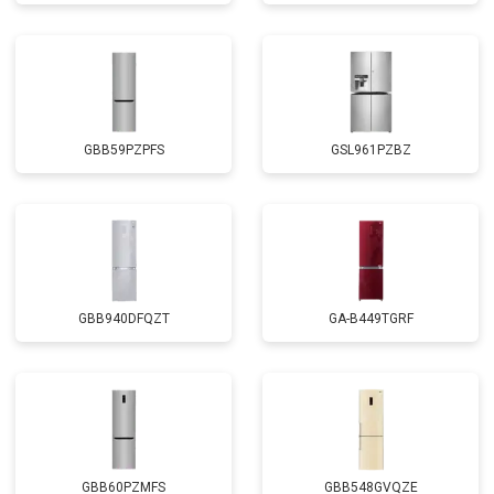
GBB59PZPFS
GSL961PZBZ
GBB940DFQZT
GA-B449TGRF
GBB60PZMFS
GBB548GVQZE