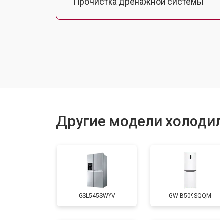
Прочистка дренажной системы
Ремонт датчика морозильного отд
Ремонт испарителя
Устранение засора трубопровода
Другие модели холоди
Замена трубопровода
Замена таймера
GSL545SWYV
GW-B509SQQM
Замена платы управления (мат.плат