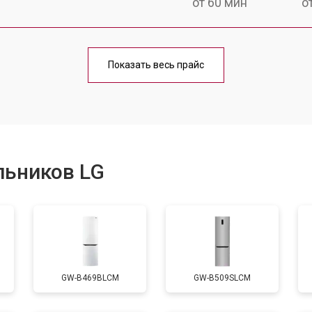
от 60 мин
о
еления
от 60 мин
о
Показать весь прайс
от 50 мин
о
от 70 мин
о
льников LG
от 60 мин
о
от 70 мин
о
GW-B469BLCM
GW-B509SLCM
ы, мейн платы)
от 50 мин
о