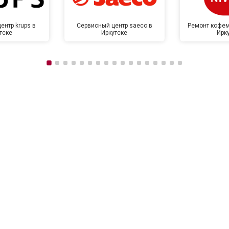
ентр krups в
Сервисный центр saeco в
Ремонт кофем
тске
Иркутске
Ирк