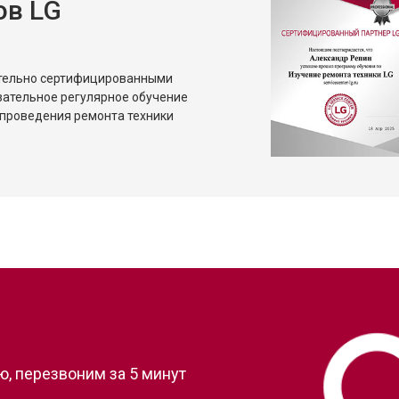
ов LG
от 80 мин
о
от 50 мин
о
ительно сертифицированными
зательное регулярное обучение
проведения ремонта техники
?
, перезвоним за 5 минут