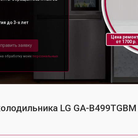
ия до 3-х лет
Цена ремон
от 1700 р.
править заявку
 на обработку моих
персональных
 холодильника LG GA-B499TGBM