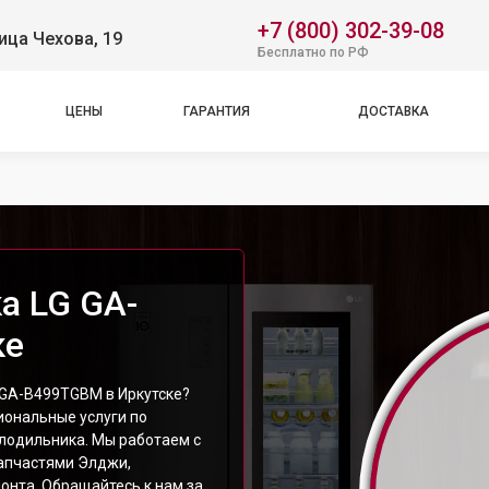
+7 (800) 302-39-08
ица Чехова, 19
Бесплатно по РФ
ЦЕНЫ
ГАРАНТИЯ
ДОСТАВКА
а LG GA-
ке
 GA-B499TGBM в Иркутске?
ональные услуги по
лодильника. Мы работаем с
апчастями Элджи,
онта. Обращайтесь к нам за