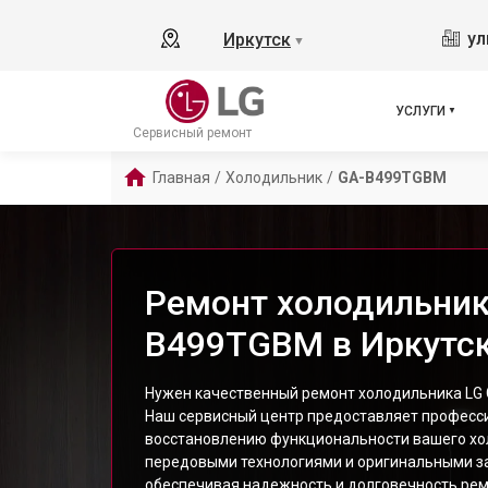
ул
Иркутск
▼
УСЛУГИ
Сервисный ремонт
Главная
/
Холодильник
/
GA-B499TGBM
Ремонт холодильник
B499TGBM в Иркутс
Нужен качественный ремонт холодильника LG
Наш сервисный центр предоставляет професси
восстановлению функциональности вашего хо
передовыми технологиями и оригинальными з
обеспечивая надежность и долговечность рем