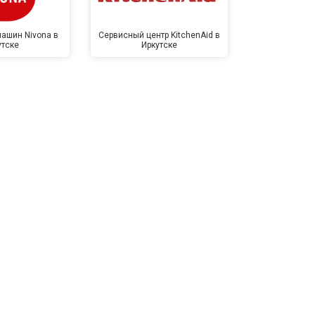
ашин Nivona в
Сервисный центр KitchenAid в
Сервисный 
утске
Иркутске
Ирк