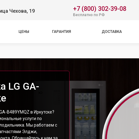
+7 (800) 302-39-08
ица Чехова, 19
Бесплатно по РФ
ЦЕНЫ
ГАРАНТИЯ
ДОСТАВКА
а LG GA-
ке
 GA-B489YMQZ в Иркутске?
ональные услуги по
лодильника. Мы работаем с
апчастями Элджи,
онта. Обращайтесь к нам за