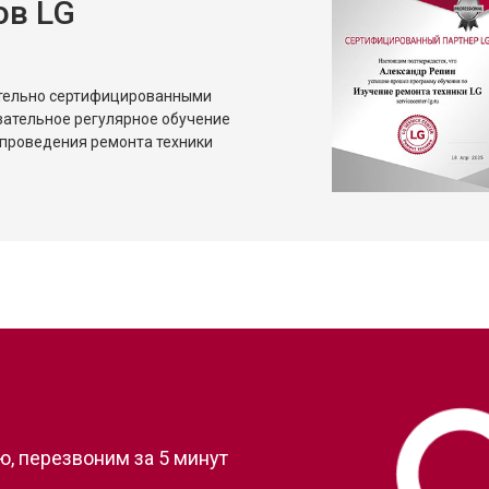
ов LG
от 80 мин
о
от 50 мин
о
ительно сертифицированными
зательное регулярное обучение
проведения ремонта техники
?
, перезвоним за 5 минут