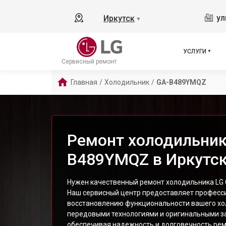
ул
Иркутск
▼
УСЛУГИ
Сервисный ремонт
Главная
/
Холодильник
/
GA-B489YMQZ
Ремонт холодильник
B489YMQZ в Иркутс
Нужен качественный ремонт холодильника LG
Наш сервисный центр предоставляет професси
восстановлению функциональности вашего хо
передовыми технологиями и оригинальными з
обеспечивая надежность и долговечность рем