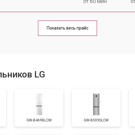
от 60 мин
о
еления
от 60 мин
о
Показать весь прайс
от 50 мин
о
от 70 мин
о
льников LG
от 60 мин
о
от 70 мин
о
GW-B469BLCM
GW-B509SLCM
ы, мейн платы)
от 50 мин
о