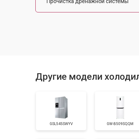
Прочистка дренажной системы
Ремонт датчика морозильного отд
Ремонт испарителя
Устранение засора трубопровода
Другие модели холоди
Замена трубопровода
Замена таймера
GSL545SWYV
GW-B509SQQM
Замена платы управления (мат.плат