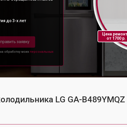
ия до 3-х лет
Цена ремон
от 1700 р.
править заявку
 на обработку моих
персональных
 холодильника LG GA-B489YMQZ