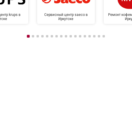
ентр krups в
Сервисный центр saeco в
Ремонт кофем
тске
Иркутске
Ирк