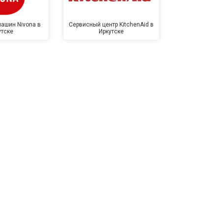
ашин Nivona в
Сервисный центр KitchenAid в
Сервисный 
утске
Иркутске
Ирк