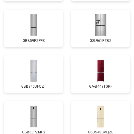
GBB59PZPFS
GSL961PZBZ
GBB940DFQZT
GA-B449TGRF
GBB60PZMFS
GBB548GVQZE