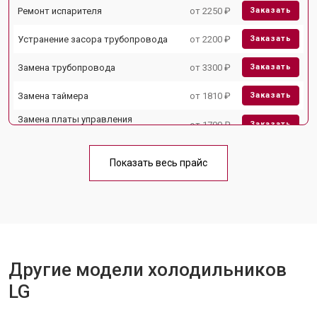
Ремонт испарителя
от 2250 ₽
Заказать
Устранение засора трубопровода
от 2200 ₽
Заказать
Замена трубопровода
от 3300 ₽
Заказать
Замена таймера
от 1810 ₽
Заказать
Замена платы управления
от 1700 ₽
Заказать
(мат.платы, мейн платы)
Ремонт/замена датчика
от 2550 ₽
Заказать
температуры
Показать весь прайс
Замена термостата
от 1700 ₽
Заказать
Замена дефростера
от 4750 ₽
Заказать
Замена мотор-компрессора
от 3650 ₽
Заказать
Другие модели холодильников
Замена нагревателя испарителя
от 2550 ₽
Заказать
LG
Замена нагревателя оттайки
от 2300 ₽
Заказать