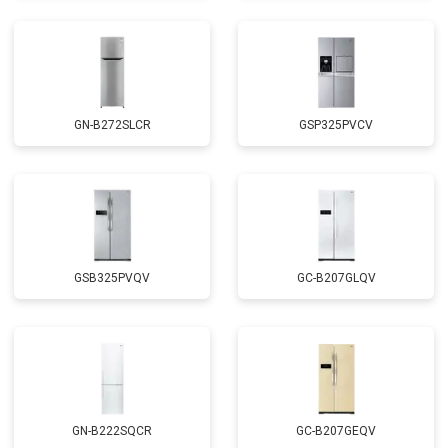
GN-B272SLCR
GSP325PVCV
GSB325PVQV
GC-B207GLQV
GN-B222SQCR
GC-B207GEQV