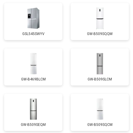
Замена реле
от 2550 ₽
Заказать
Устранение утечки хладагента
от 1900 ₽
Заказать
GSL545SWYV
GW-B509SQQM
GW-B469BLCM
GW-B509SLCM
GW-B509SEQM
GW-B509SQCM