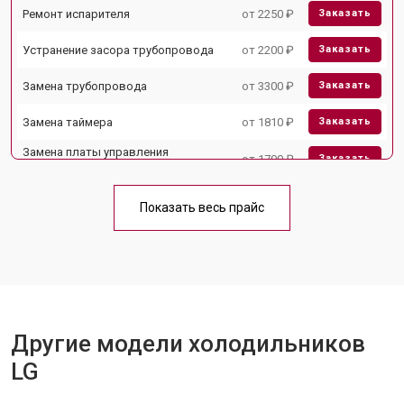
Ремонт испарителя
от 2250 ₽
Заказать
Устранение засора трубопровода
от 2200 ₽
Заказать
Замена трубопровода
от 3300 ₽
Заказать
Замена таймера
от 1810 ₽
Заказать
Замена платы управления
от 1700 ₽
Заказать
(мат.платы, мейн платы)
Ремонт/замена датчика
от 2550 ₽
Заказать
температуры
Показать весь прайс
Замена термостата
от 1700 ₽
Заказать
Замена дефростера
от 4750 ₽
Заказать
Замена мотор-компрессора
от 3650 ₽
Заказать
Другие модели холодильников
Замена нагревателя испарителя
от 2550 ₽
Заказать
LG
Замена нагревателя оттайки
от 2300 ₽
Заказать