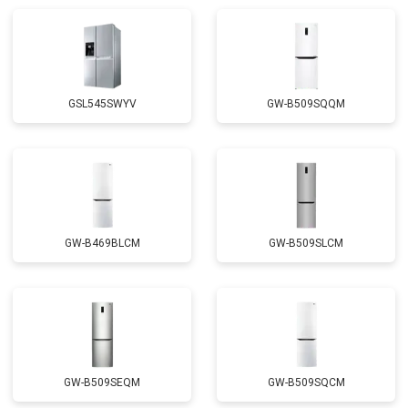
Замена реле
от 2550 ₽
Заказать
Устранение утечки хладагента
от 1900 ₽
Заказать
GSL545SWYV
GW-B509SQQM
GW-B469BLCM
GW-B509SLCM
GW-B509SEQM
GW-B509SQCM