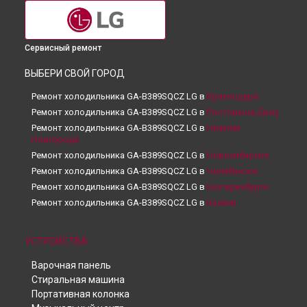
Сервисный ремонт
ВЫБЕРИ СВОЙ ГОРОД
Ремонт холодильника GA-B389SQCZ LG в
Краснодаре
Ремонт холодильника GA-B389SQCZ LG в
Ростове-на-Дону
Ремонт холодильника GA-B389SQCZ LG в
Нижнем
Новгороде
Ремонт холодильника GA-B389SQCZ LG в
Новосибирске
Ремонт холодильника GA-B389SQCZ LG в
Челябинске
Ремонт холодильника GA-B389SQCZ LG в
Екатеринбурге
Ремонт холодильника GA-B389SQCZ LG в
Казани
Ремонт холодильника GA-B389SQCZ LG в
Уфе
Ремонт холодильника GA-B389SQCZ LG в
Воронеже
УСТРОЙСТВА
Ремонт холодильника GA-B389SQCZ LG в
Волгограде
Варочная панель
Ремонт холодильника GA-B389SQCZ LG в
Барнауле
Стиральная машина
Ремонт холодильника GA-B389SQCZ LG в
Ижевске
Портативная колонка
Ремонт холодильника GA-B389SQCZ LG в
Тольятти