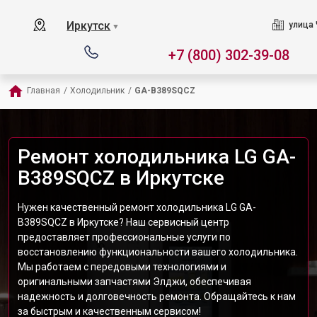
Иркутск
улица 
▼
+7 (800) 302-39-08
Главная
/
Холодильник
/
GA-B389SQCZ
Ремонт холодильника LG GA-
B389SQCZ в Иркутске
Нужен качественный ремонт холодильника LG GA-
B389SQCZ в Иркутске? Наш сервисный центр
предоставляет профессиональные услуги по
восстановлению функциональности вашего холодильника.
Мы работаем с передовыми технологиями и
оригинальными запчастями Элджи, обеспечивая
надежность и долговечность ремонта. Обращайтесь к нам
за быстрым и качественным сервисом!