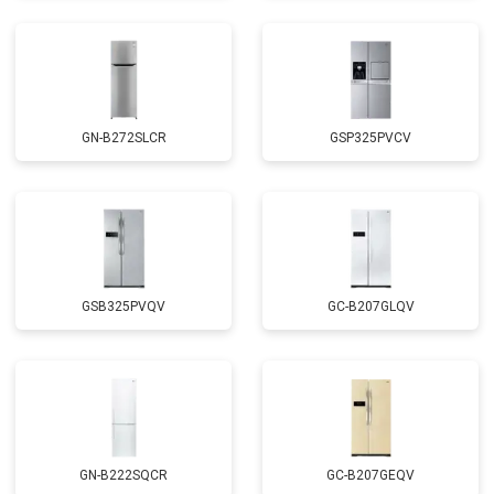
GN-B272SLCR
GSP325PVCV
GSB325PVQV
GC-B207GLQV
GN-B222SQCR
GC-B207GEQV