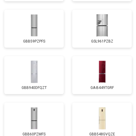
GBB59PZPFS
GSL961PZBZ
GBB940DFQZT
GA-B449TGRF
GBB60PZMFS
GBB548GVQZE