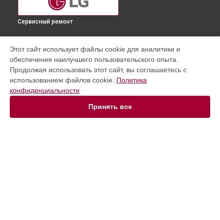
Сервисный ремонт
УСТРОЙСТВА
Этот сайт использует файлы cookie для аналитики и
обеспечения наилучшего пользовательского опыта.
Варочная панель
Продолжая использовать этот сайт, вы соглашаетесь с
Стиральная машина
использованием файлов cookie.
Политика
Портативная колонка
конфиденциальности
Музыкальный центр
Сушильная машина
Принять все
Ноутбук
Домашний кинотеатр
Холодильник
Телевизор
Телефон
СТРАНИЦЫ
Духовой шкаф
Цены
Робот-пылесос
Гарантия
Пылесос
Доставка
Проектор
Контакты
Посудомоечная машина
Карта сайта
Монитор