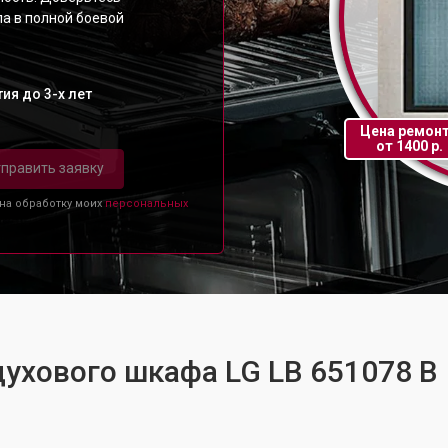
а в полной боевой
ия до 3-х лет
Цена ремон
от 1400 р.
править заявку
 на обработку моих
персональных
духового шкафа LG LB 651078 B