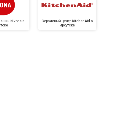
ашин Nivona в
Сервисный центр KitchenAid в
Сервисный 
утске
Иркутске
Ирк