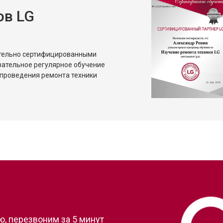
ов LG
ительно сертифицированными
зательное регулярное обучение
проведения ремонта техники
?
, перезвоним за 5 минут