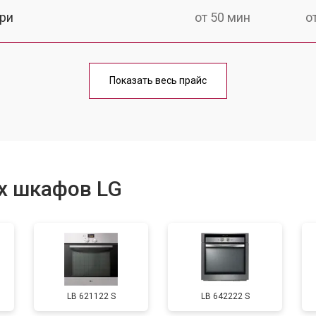
ри
от 50 мин
о
от 90 мин
о
Показать весь прайс
от 60 мин
о
от 80 мин
о
х шкафов LG
от 50 мин
о
от 120 мин
о
LB 621122 S
LB 642222 S