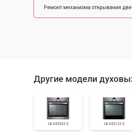
Ремонт механизма открывания две
Замена ТЭН
Замена таймера
Замена шнура питания
Другие модели духовы
Замена термодатчика
Замена панели управления
LB 632022 S
LB 632122 S