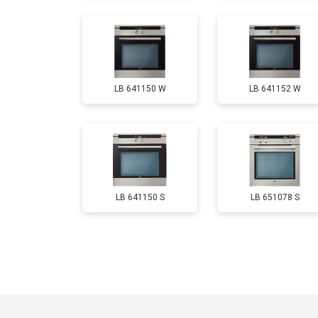
LB 641150 W
LB 641152 W
LB 641150 S
LB 651078 S