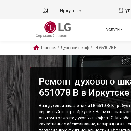
ул
Иркутск
▼
УСЛУГИ
Сервисный ремонт
Главная
/
Духовой шкаф
/
LB 651078 B
Ремонт духового шк
651078 B в Иркутске
Ваш духовой шкаф Элджи LB 651078 B требует
сервисный центр в Иркутске. Наши специалис
опытом в ремонте духовых шкафов LG. Мы обе
качественное обслуживание, возвращая ваше
первозданную функциональность и эффективн