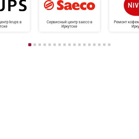
ентр krups в
Сервисный центр saeco в
Ремонт кофем
тске
Иркутске
Ирк