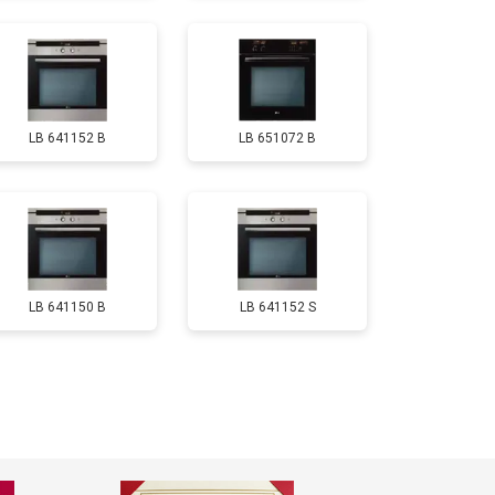
LB 641152 B
LB 651072 B
LB 641150 B
LB 641152 S