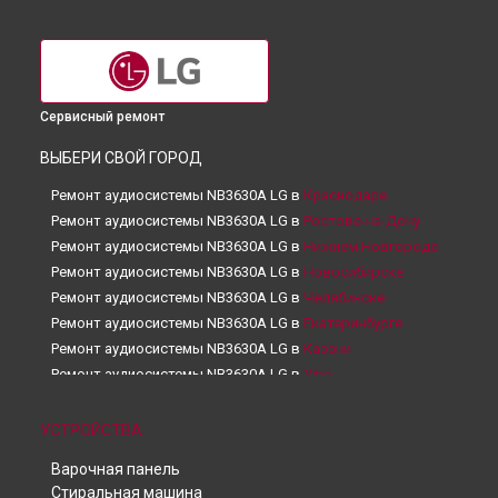
Сервисный ремонт
ВЫБЕРИ СВОЙ ГОРОД
Ремонт аудиосистемы NB3630A LG в
Краснодаре
Ремонт аудиосистемы NB3630A LG в
Ростове-на-Дону
Ремонт аудиосистемы NB3630A LG в
Нижнем Новгороде
Ремонт аудиосистемы NB3630A LG в
Новосибирске
Ремонт аудиосистемы NB3630A LG в
Челябинске
Ремонт аудиосистемы NB3630A LG в
Екатеринбурге
Ремонт аудиосистемы NB3630A LG в
Казани
Ремонт аудиосистемы NB3630A LG в
Уфе
Ремонт аудиосистемы NB3630A LG в
Воронеже
Ремонт аудиосистемы NB3630A LG в
Волгограде
УСТРОЙСТВА
Ремонт аудиосистемы NB3630A LG в
Барнауле
Варочная панель
Ремонт аудиосистемы NB3630A LG в
Ижевске
Стиральная машина